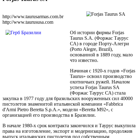
http://www.taurusarmas.com.br
http://www.taurususa.com
Об истории фирмы Forjas
Taurus S.A. (Форжас Таурус
СА) в городе Порту-Алегри
(Porto Alegre, Brazil),
основанной в 1889 году, мало
что известно.
Начиная с 1920-х годов «Forjas
Taurus» освоил производство
охотничьих ружей. Началом
успеха Forjas Taurus SA
(Форжас Таурус СА) стала
закупка в 1977 году для бразильских вооруженных сил 40000
пистолетов знаменитой итальянской компании «Fabbrica
d'Armi Pietro Beretta S.p.A.», модели «Beretta M92», с
организацией его производства в Бразилии.
В начале 1980-х срок контракта закончился и Таурус выкупила
права на изготовление, экспорт и модернизацию, продолжив
выпуск итальянских пистолетов под собственным