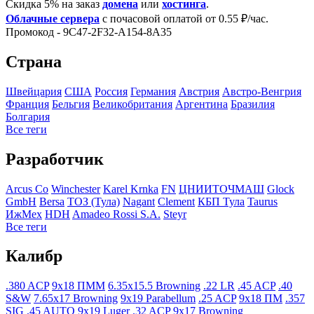
Скидка 5% на заказ
домена
или
хостинга
.
Облачные сервера
с почасовой оплатой от 0.55 ₽/час.
Промокод - 9C47-2F32-A154-8A35
Страна
Швейцария
США
Росcия
Германия
Австрия
Австро-Венгрия
Франция
Бельгия
Великобритания
Аргентина
Бразилия
Болгария
Все теги
Разработчик
Arcus Co
Winchester
Karel Krnka
FN
ЦНИИТОЧМАШ
Glock
GmbH
Bersa
ТОЗ (Тула)
Nagant
Clement
КБП Тула
Taurus
ИжМех
HDH
Amadeo Rossi S.A.
Steyr
Все теги
Калибр
.380 ACP
9x18 ПММ
6.35x15.5 Browning
.22 LR
.45 ACP
.40
S&W
7.65x17 Browning
9x19 Parabellum
.25 ACP
9x18 ПМ
.357
SIG
.45 AUTO
9x19 Luger
.32 ACP
9x17 Browning