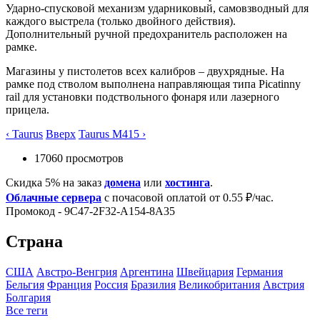
Ударно-спусковой механизм ударниковый, самовзводный для
каждого выстрела (только двойного действия).
Дополнительный ручной предохранитель расположен на
рамке.
Магазины у пистолетов всех калибров – двухрядные. На
рамке под стволом выполнена направляющая типа Picatinny
rail для установки подствольного фонаря или лазерного
прицела.
‹ Taurus
Вверх
Taurus M415 ›
17060 просмотров
Скидка 5% на заказ
домена
или
хостинга
.
Облачные сервера
с почасовой оплатой от 0.55 ₽/час.
Промокод - 9C47-2F32-A154-8A35
Страна
США
Австро-Венгрия
Аргентина
Швейцария
Германия
Бельгия
Франция
Росcия
Бразилия
Великобритания
Австрия
Болгария
Все теги