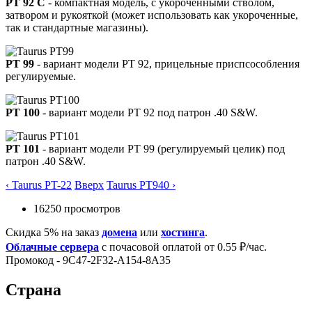
PT 92 C
- компактная модель, с укороченными стволом,
затвором и рукояткой (может использовать как укороченные,
так и стандартные магазины).
PT 99
- вариант модели PT 92, прицельные приспсособления
регулируемые.
PT 100
- вариант модели PT 92 под патрон .40 S&W.
PT 101
- вариант модели PT 99 (регулируемый целик) под
патрон .40 S&W.
‹ Taurus PT-22
Вверх
Taurus PT940 ›
16250 просмотров
Скидка 5% на заказ
домена
или
хостинга
.
Облачные сервера
с почасовой оплатой от 0.55 ₽/час.
Промокод - 9C47-2F32-A154-8A35
Страна