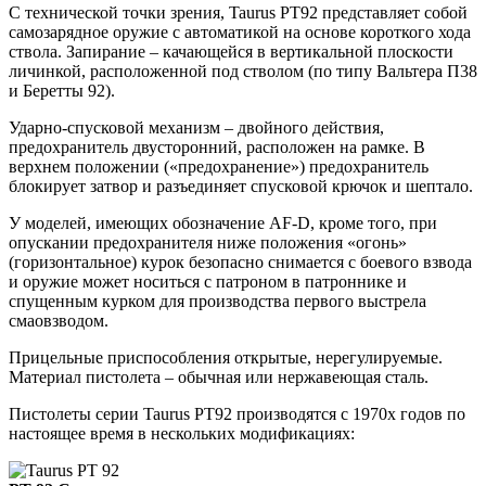
С технической точки зрения, Taurus PT92 представляет собой
самозарядное оружие с автоматикой на основе короткого хода
ствола. Запирание – качающейся в вертикальной плоскости
личинкой, расположенной под стволом (по типу Вальтера П38
и Беретты 92).
Ударно-спусковой механизм – двойного действия,
предохранитель двусторонний, расположен на рамке. В
верхнем положении («предохранение») предохранитель
блокирует затвор и разъединяет спусковой крючок и шептало.
У моделей, имеющих обозначение AF-D, кроме того, при
опускании предохранителя ниже положения «огонь»
(горизонтальное) курок безопасно снимается с боевого взвода
и оружие может носиться с патроном в патроннике и
спущенным курком для производства первого выстрела
смаовзводом.
Прицельные приспособления открытые, нерегулируемые.
Материал пистолета – обычная или нержавеющая сталь.
Пистолеты серии Taurus PT92 производятся с 1970х годов по
настоящее время в нескольких модификациях: