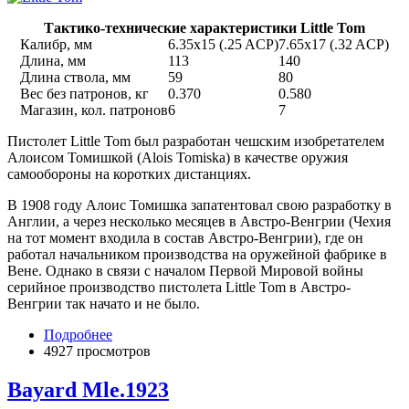
Тактико-технические характеристики Little Tom
Калибр, мм
6.35x15 (.25 ACP)
7.65x17 (.32 ACP)
Длина, мм
113
140
Длина ствола, мм
59
80
Вес без патронов, кг
0.370
0.580
Магазин, кол. патронов
6
7
Пистолет Little Tom был разработан чешским изобретателем
Алоисом Томишкой (Alois Tomiska) в качестве оружия
самообороны на коротких дистанциях.
В 1908 году Алоис Томишка запатентовал свою разработку в
Англии, а через несколько месяцев в Австро-Венгрии (Чехия
на тот момент входила в состав Австро-Венгрии), где он
работал начальником производства на оружейной фабрике в
Вене. Однако в связи с началом Первой Мировой войны
серийное производство пистолета Little Tom в Австро-
Венгрии так начато и не было.
Подробнее
4927 просмотров
Bayard Mle.1923