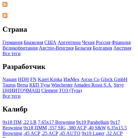
Страна
Германия
Бразилия
США
Аргентина
Чехия
Росcия
Франция
Великобритания
Австро-Венгрия
Бельгия
Болгария
Австрия
Все теги
Разработчик
Nagant
HDH
FN
Karel Krnka
ИжМех
Arcus Co
Glock GmbH
Taurus
Bersa
КБП Тула
Winchester
Amadeo Rossi S.A.
Steyr
ЦНИИТОЧМАШ
Clement
ТОЗ (Тула)
Все теги
Калибр
9x18 ПМ
.22 LR
7.65x17 Browning
9x19 Parabellum
9x17
Browning
9x18 ПММ
.357 SIG
.380 ACP
.40 S&W
6.35x15.5
Browning
.45 ACP
.25 ACP
.45 AUTO
9x19 Luger
.32 ACP