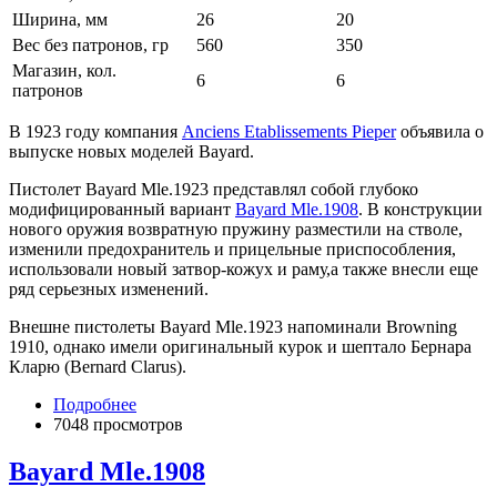
Ширина, мм
26
20
Вес без патронов, гр
560
350
Магазин, кол.
6
6
патронов
В 1923 году компания
Anciens Etablissements Pieper
объявила о
выпуске новых моделей Bayard.
Пистолет Bayard Mle.1923 представлял собой глубоко
модифицированный вариант
Bayard Mle.1908
. В конструкции
нового оружия возвратную пружину разместили на стволе,
изменили предохранитель и прицельные приспособления,
использовали новый затвор-кожух и раму,а также внесли еще
ряд серьезных изменений.
Внешне пистолеты Bayard Mle.1923 напоминали Browning
1910, однако имели оригинальный курок и шептало Бернара
Кларю (Bernard Clarus).
Подробнее
7048 просмотров
Bayard Mle.1908