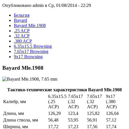
Опубликовано admin в Ср, 01/08/2014 - 22:29
Бельгия
Bayard
Bayard Mle.1908
.25 ACP
.32 ACP
.380 ACP
6.35x15.5 Browning
7.65x17 Browning
9x17 Browning
Bayard Mle.1908
Тактико-технические характеристики Bayard Mle.1908
6.35х15.5
7.65х17
7.65х17
9х17
Калибр, мм
(.25
(.32
(.32
(.380
ACP)
ACP)
ACP)
ACP)
Длина, мм
126,29
123,4
125,82
126,04
Длина ствола, мм
56,48
53,95
56,91
57,12
Ширина, мм
17,72
17,23
17,56
17,74