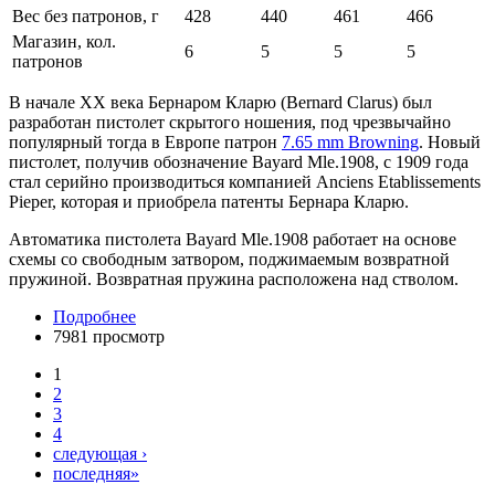
Вес без патронов, г
428
440
461
466
Магазин, кол.
6
5
5
5
патронов
В начале ХХ века Бернаром Кларю (Bernard Clarus) был
разработан пистолет скрытого ношения, под чрезвычайно
популярный тогда в Европе патрон
7.65 mm Browning
. Новый
пистолет, получив обозначение Bayard Mle.1908, с 1909 года
стал серийно производиться компанией Anciens Etablissements
Pieper, которая и приобрела патенты Бернара Кларю.
Автоматика пистолета Bayard Mle.1908 работает на основе
схемы со свободным затвором, поджимаемым возвратной
пружиной. Возвратная пружина расположена над стволом.
Подробнее
7981 просмотр
1
2
3
4
следующая ›
последняя»