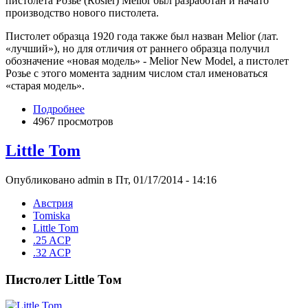
пистолета Розье (Rosier) Melior был разработан и начато
производство нового пистолета.
Пистолет образца 1920 года также был назван Melior (лат.
«лучший»), но для отличия от раннего образца получил
обозначение «новая модель» - Melior New Model, а пистолет
Розье с этого момента задним числом стал именоваться
«старая модель».
Подробнее
4967 просмотров
Little Tom
Опубликовано admin в Пт, 01/17/2014 - 14:16
Австрия
Tomiska
Little Tom
.25 ACP
.32 ACP
Пистолет Little Том