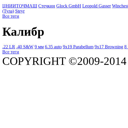
ЦНИИТОЧМАШ
Стечкин
Glock GmbH
Leopold Gasser
Winchest
(Тула)
Steyr
Все теги
Калибр
.22 LR
.40 S&W
9 мм
6.35 auto
9x19 Parabellum
9x17 Browning
8
Все теги
COPYRIGHT ©2009-201