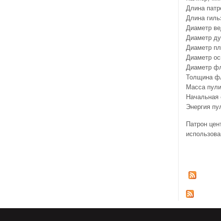
Длина патро
Длина гильз
Диаметр ве
Диаметр ду
Диаметр пл
Диаметр ос
Диаметр фл
Толщина фл
Масса пули,
Начальная с
Энергия пул
Патрон цент
использова