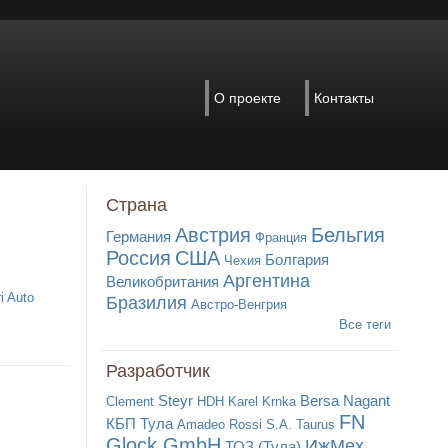
О проекте
Контакты
Страна
Австрия
Бельгия
Германия
Франция
Росcия
США
Болгария
Чехия
Аргентина
Великобритания
i Auto
Бразилия
Австро-Венгрия
Все теги
Разработчик
Steyr
Bersa
Nagant
Clement
HDH
Karel Krnka
FN
КБП Тула
Amadeo Rossi S.A.
Taurus
Glock GmbH
ИжМех
ТОЗ (Тула)