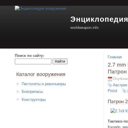
Энциклопедия
worldweapon.info
Поиск по сайту:
Главная
2.7 mm K
Патрон 
Каталог вооружения
Опублико
Пистолеты и револьверы
Австрия
Pistol
Боеприпасы
Конструкторы
Патрон 2
Тактико-те
Калибр, мм 