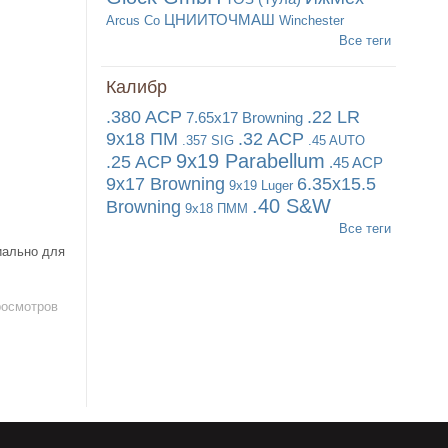
ЦНИИТОЧМАШ
Arcus Co
Winchester
Все теги
Калибр
.380 ACP
.22 LR
7.65x17 Browning
9x18 ПМ
.32 ACP
.357 SIG
.45 AUTO
9x19 Parabellum
.25 ACP
.45 ACP
9x17 Browning
6.35x15.5
9x19 Luger
.40 S&W
Browning
9x18 ПММ
Все теги
циально для
росмотров