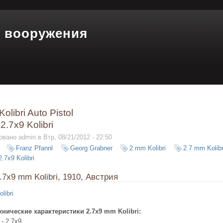
 вооружения
olibri Auto Pistol
2.7x9 Kolibri
вано admin в Втр, 08/21/2012 - 22:50
Franz Pfannl
Georg Grabner
2 mm Kolibri
2.7 mm Kolibr
2.7x9 Kolibri
.7x9 mm Kolibri, 1910, Австрия
хнические характеристики 2.7x9 mm Kolibri:
- 2.7x9