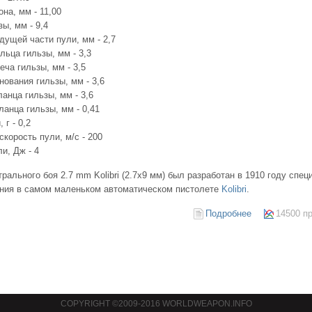
на, мм - 11,00
ы, мм - 9,4
дущей части пули, мм - 2,7
льца гильзы, мм - 3,3
еча гильзы, мм - 3,5
нования гильзы, мм - 3,6
анца гильзы, мм - 3,6
анца гильзы, мм - 0,41
 г - 0,2
корость пули, м/с - 200
и, Дж - 4
рального боя 2.7 mm Kolibri (2.7x9 мм) был разработан в 1910 году спе
ния в самом маленьком автоматическом пистолете
Kolibri
.
Подробнее
14500 п
COPYRIGHT ©2009-2016 WORLDWEAPON.INFO