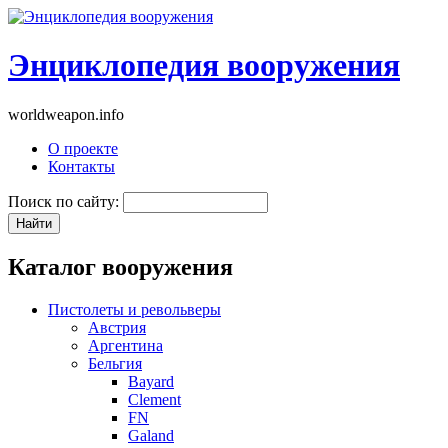
Энциклопедия вооружения
worldweapon.info
О проекте
Контакты
Поиск по сайту:
Каталог вооружения
Пистолеты и револьверы
Австрия
Аргентина
Бельгия
Bayard
Clement
FN
Galand