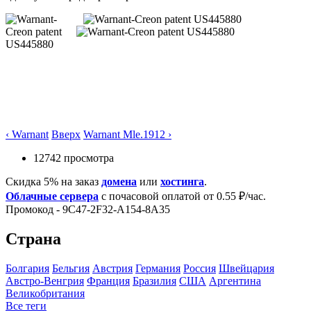
‹ Warnant
Вверх
Warnant Mle.1912 ›
12742 просмотра
Скидка 5% на заказ
домена
или
хостинга
.
Облачные сервера
с почасовой оплатой от 0.55 ₽/час.
Промокод - 9C47-2F32-A154-8A35
Страна
Болгария
Бельгия
Австрия
Германия
Росcия
Швейцария
Австро-Венгрия
Франция
Бразилия
США
Аргентина
Великобритания
Все теги