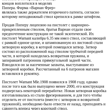
концов воплотился в моделях
Пипера. Фирма «Варнан Фрер»
являлась также держателем вторичного патента, согласно
которому неподвижный ствол крепился к рамке штифтом.
Продав Пиперу лицензию на пистолет с шарнирно-
прикрепленным стволом, братья Варнан отдали свое
предпочтение конструкции не такой экзотической. Их
пистолет Warnant калибра 6.35 мм имел ствол, составляющий
с рамкой единое целое, и штампованную из листовой стали
затворную коробку, в которой помещался затвор. Затвор
состоял из расположенной над стволом трубчатой передней
части, в которой находилась возвратная пружина, и
запиравшей патронник прямоугольной задней части.
Взводился он за насеченные захваты, выступавшие из
затворной коробки. Рассчитанный на 6 патронов магазин
вставлялся в рукоятку.
Пистолет Warnant Mle.1908 появился в 1908 году, однако
после того как было выпущено менее 2000, его конструкция
подверглась некоторой переработке. Новая затворная коробка
изготавливалась из стали фрезерованием, и для того чтобы
отделить ее от пистолета (вместе с затвором и возвратной
пружиной), необходимо было отвести ее назад, приподнять и
сдвинуть вперед через короткий ствол.