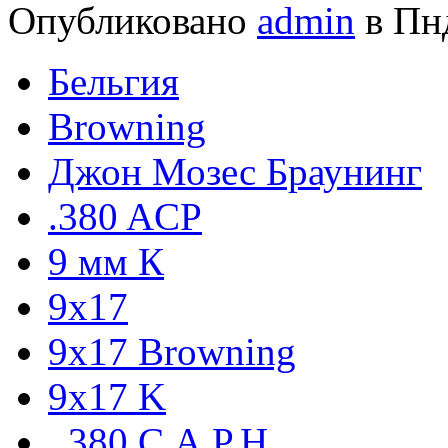
Опубликовано
admin
в Пнд
Бельгия
Browning
Джон Мозес Браунинг
.380 ACP
9 мм К
9x17
9х17 Browning
9х17 K
. 380 C.A.P.H