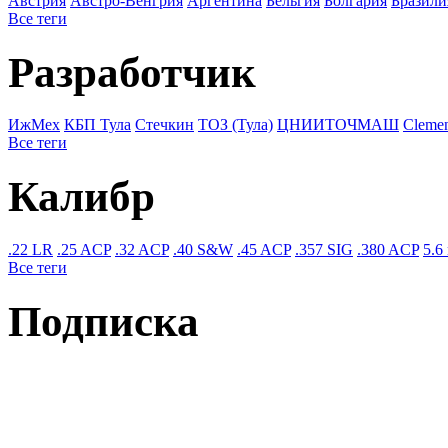
Австрия
Австро-Венгрия
Аргентина
Бельгия
Болгария
Бразили
Все теги
Разработчик
ИжМех
КБП Тула
Стечкин
ТОЗ (Тула)
ЦНИИТОЧМАШ
Cleme
Все теги
Калибр
.22 LR
.25 ACP
.32 ACP
.40 S&W
.45 ACP
.357 SIG
.380 ACP
5.6
Все теги
Подписка