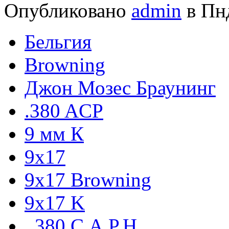
Опубликовано
admin
в Пнд
Бельгия
Browning
Джон Мозес Браунинг
.380 ACP
9 мм К
9x17
9х17 Browning
9х17 K
. 380 C.A.P.H