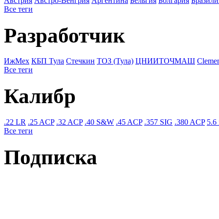
Австрия
Австро-Венгрия
Аргентина
Бельгия
Болгария
Бразили
Все теги
Разработчик
ИжМех
КБП Тула
Стечкин
ТОЗ (Тула)
ЦНИИТОЧМАШ
Cleme
Все теги
Калибр
.22 LR
.25 ACP
.32 ACP
.40 S&W
.45 ACP
.357 SIG
.380 ACP
5.6
Все теги
Подписка