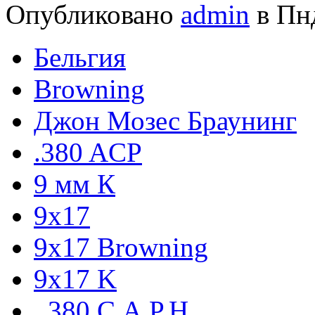
Опубликовано
admin
в Пнд
Бельгия
Browning
Джон Мозес Браунинг
.380 ACP
9 мм К
9x17
9х17 Browning
9х17 K
. 380 C.A.P.H