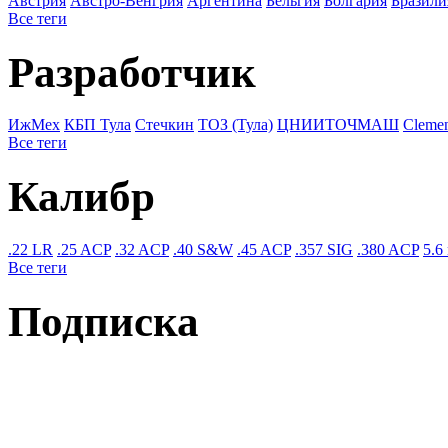
Австрия
Австро-Венгрия
Аргентина
Бельгия
Болгария
Бразили
Все теги
Разработчик
ИжМех
КБП Тула
Стечкин
ТОЗ (Тула)
ЦНИИТОЧМАШ
Cleme
Все теги
Калибр
.22 LR
.25 ACP
.32 ACP
.40 S&W
.45 ACP
.357 SIG
.380 ACP
5.6
Все теги
Подписка