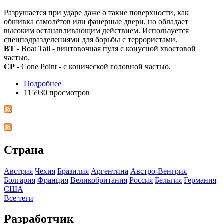
Разрушается при ударе даже о такие поверхности, как
обшивка самолётов или фанерные двери, но обладает
высоким останавливающим действием. Используется
спецподразделениями для борьбы с террористами.
BT
- Boat Tail - винтовочная пуля с конусной хвостовой
частью.
CP
- Cone Point - с конической головной частью.
Подробнее
115930 просмотров
Страна
Австрия
Чехия
Бразилия
Аргентина
Австро-Венгрия
Болгария
Франция
Великобритания
Росcия
Бельгия
Германия
США
Все теги
Разработчик