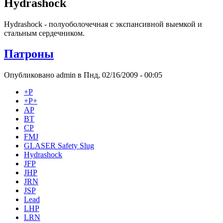
Hydrashock
Hydrashock - полуоболочечная с экспансивной выемкой и
стальным сердечником.
Патроны
Опубликовано admin в Пнд, 02/16/2009 - 00:05
+Р
+Р+
AP
BT
CP
FMJ
GLASER Safety Slug
Hydrashock
JFP
JHP
JRN
JSP
Lead
LHP
LRN