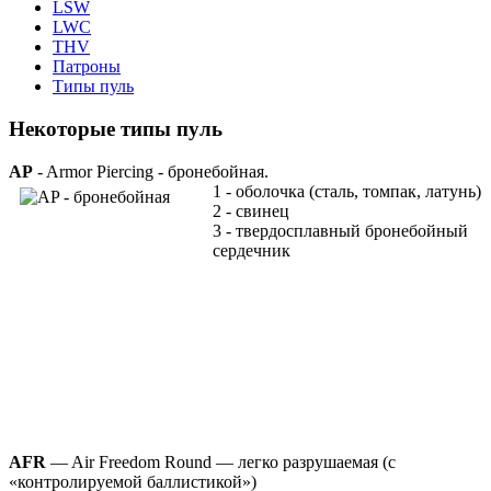
LSW
LWC
THV
Патроны
Типы пуль
Некоторые типы пуль
AP
- Armor Piercing - бронебойная.
1 - оболочка (сталь, томпак, латунь)
2 - свинец
3 - твердосплавный бронебойный
сердечник
AFR
— Air Freedom Round — легко разрушаемая (с
«контролируемой баллистикой»)