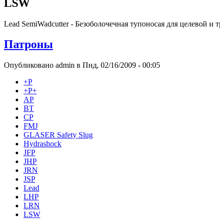
LSW
Lead SemiWadcutter - Безоболочечная тупоносая для целевой и 
Патроны
Опубликовано admin в Пнд, 02/16/2009 - 00:05
+Р
+Р+
AP
BT
CP
FMJ
GLASER Safety Slug
Hydrashock
JFP
JHP
JRN
JSP
Lead
LHP
LRN
LSW