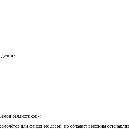
ердечник
уемой баллистикой»)
а самолётов или фанерные двери, но обладает высоким останавл