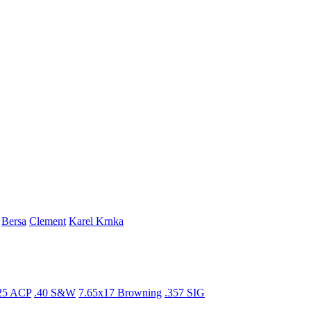
Bersa
Clement
Karel Krnka
25 ACP
.40 S&W
7.65x17 Browning
.357 SIG