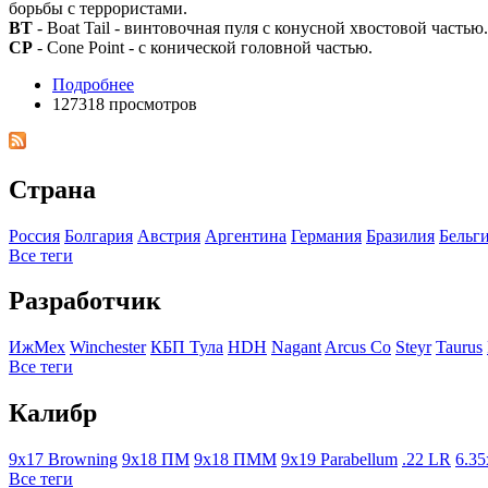
борьбы с террористами.
BT
- Boat Tail - винтовочная пуля с конусной хвостовой частью.
CP
- Cone Point - с конической головной частью.
Подробнее
127318 просмотров
Страна
Росcия
Болгария
Австрия
Аргентина
Германия
Бразилия
Бельг
Все теги
Разработчик
ИжМех
Winchester
КБП Тула
HDH
Nagant
Arcus Co
Steyr
Taurus
Все теги
Калибр
9x17 Browning
9x18 ПМ
9x18 ПММ
9x19 Parabellum
.22 LR
6.35
Все теги