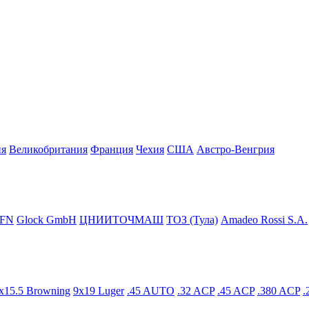
ия
Великобритания
Франция
Чехия
США
Австро-Венгрия
FN
Glock GmbH
ЦНИИТОЧМАШ
ТОЗ (Тула)
Amadeo Rossi S.A.
x15.5 Browning
9x19 Luger
.45 AUTO
.32 ACP
.45 ACP
.380 ACP
.