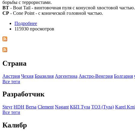
борьбы с террористами.
BT
- Boat Tail - винтовочная пуля с конусной хвостовой частью.
CP
- Cone Point - с конической головной частью.
Подробнее
115930 просмотров
Страна
Австрия
Чехия
Бразилия
Аргентина
Австро-Венгрия
Болгария
Все теги
Разработчик
Steyr
HDH
Bersa
Clement
Nagant
КБП Тула
ТОЗ (Тула)
Karel Krn
Все теги
Калибр