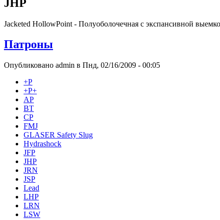
JHP
Jacketed HollowPoint - Полуоболочечная с экспансивной выемко
Патроны
Опубликовано admin в Пнд, 02/16/2009 - 00:05
+Р
+Р+
AP
BT
CP
FMJ
GLASER Safety Slug
Hydrashock
JFP
JHP
JRN
JSP
Lead
LHP
LRN
LSW