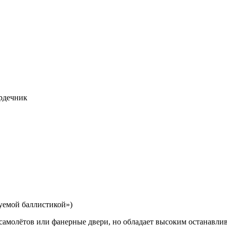
ердечник
уемой баллистикой»)
а самолётов или фанерные двери, но обладает высоким останавл