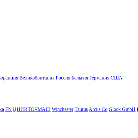
Франция
Великобритания
Росcия
Бельгия
Германия
США
ka
FN
ЦНИИТОЧМАШ
Winchester
Taurus
Arcus Co
Glock GmbH