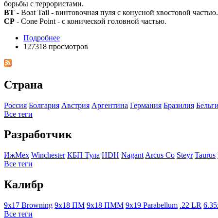
борьбы с террористами.
BT
- Boat Tail - винтовочная пуля с конусной хвостовой частью.
CP
- Cone Point - с конической головной частью.
Подробнее
127318 просмотров
Страна
Росcия
Болгария
Австрия
Аргентина
Германия
Бразилия
Бельг
Все теги
Разработчик
ИжМех
Winchester
КБП Тула
HDH
Nagant
Arcus Co
Steyr
Taurus
Все теги
Калибр
9x17 Browning
9x18 ПМ
9x18 ПММ
9x19 Parabellum
.22 LR
6.35
Все теги