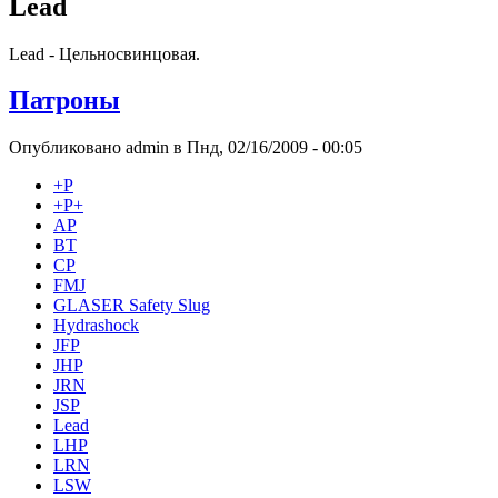
Lead
Lead - Цельносвинцовая.
Патроны
Опубликовано admin в Пнд, 02/16/2009 - 00:05
+Р
+Р+
AP
BT
CP
FMJ
GLASER Safety Slug
Hydrashock
JFP
JHP
JRN
JSP
Lead
LHP
LRN
LSW