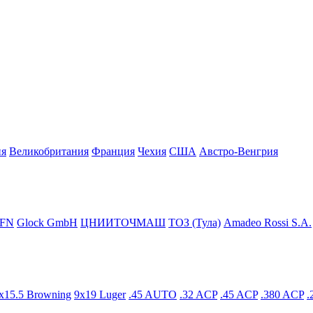
ия
Великобритания
Франция
Чехия
США
Австро-Венгрия
FN
Glock GmbH
ЦНИИТОЧМАШ
ТОЗ (Тула)
Amadeo Rossi S.A.
x15.5 Browning
9x19 Luger
.45 AUTO
.32 ACP
.45 ACP
.380 ACP
.