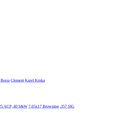
Bersa
Clement
Karel Krnka
25 ACP
.40 S&W
7.65x17 Browning
.357 SIG