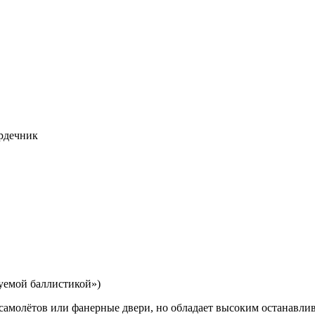
ердечник
уемой баллистикой»)
а самолётов или фанерные двери, но обладает высоким останавл