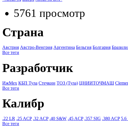
5761 просмотр
Страна
Австрия
Австро-Венгрия
Аргентина
Бельгия
Болгария
Бразили
Все теги
Разработчик
ИжМех
КБП Тула
Стечкин
ТОЗ (Тула)
ЦНИИТОЧМАШ
Cleme
Все теги
Калибр
.22 LR
.25 ACP
.32 ACP
.40 S&W
.45 ACP
.357 SIG
.380 ACP
5.6
Все теги