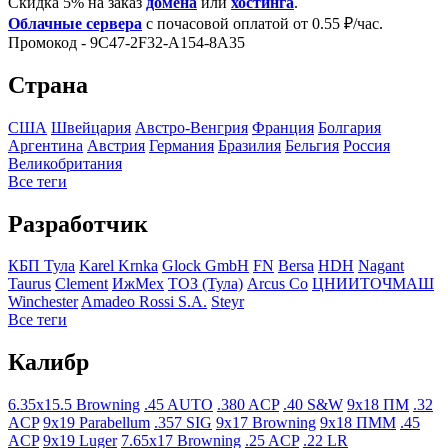
Скидка 5% на заказ
домена
или
хостинга
.
Облачные сервера
с почасовой оплатой от 0.55 ₽/час.
Промокод - 9C47-2F32-A154-8A35
Страна
США
Швейцария
Австро-Венгрия
Франция
Болгария
Аргентина
Австрия
Германия
Бразилия
Бельгия
Росcия
Великобритания
Все теги
Разработчик
КБП Тула
Karel Krnka
Glock GmbH
FN
Bersa
HDH
Nagant
Taurus
Clement
ИжМех
ТОЗ (Тула)
Arcus Co
ЦНИИТОЧМАШ
Winchester
Amadeo Rossi S.A.
Steyr
Все теги
Калибр
6.35x15.5 Browning
.45 AUTO
.380 ACP
.40 S&W
9x18 ПМ
.32
ACP
9x19 Parabellum
.357 SIG
9x17 Browning
9x18 ПММ
.45
ACP
9x19 Luger
7.65x17 Browning
.25 ACP
.22 LR