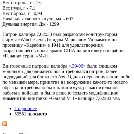
Вес патрона, г - 13
Вес пули, г - 7,1
Вес пороха, г - 0,94
Начальная скорость пули, м/с - 607
Дульная энергия, Дж - 1299
Патрон калибра 7,62х33 был разработан конструктором
фирмы «Winchester» Дэвидом Маршалом Уильямсом по
прозвищу «Карабин» в 1941 для удовлетворения
возрастающего спроса армии США на винтовку и карабин
«Гаранд» серии «М-1».
Винтовочные патроны калибра «
.30-06
» были слишком
мощными для ближнего боя и требовался патрон, более
подходящий для ближнего боя. Однако перевооружение, либо,
по меньшей мере, принятие на вооружение какого-то нового
образца потребовало бы как минимум, разъяснительной
работы в войсках, и было решено создать модификацию
знаменитой винтовки «Garand M-1» калибра 7,62х33-мм.
Подробнее
50551 просмотр