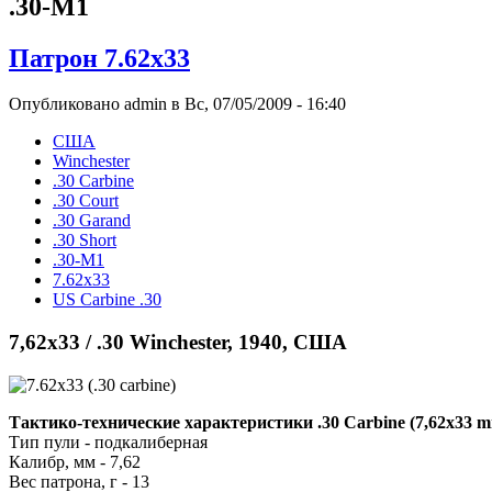
.30-М1
Патрон 7.62x33
Опубликовано admin в Вс, 07/05/2009 - 16:40
США
Winchester
.30 Carbine
.30 Court
.30 Garand
.30 Short
.30-М1
7.62x33
US Carbine .30
7,62x33 / .30 Winchester, 1940, США
Тактико-технические характеристики .30 Carbine (7,62x33 
Тип пули - подкалиберная
Калибр, мм - 7,62
Вес патрона, г - 13