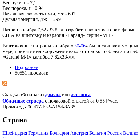
Вес пули, г - 7,1
Вес пороха, г - 0,94
Начальная скорость пули, м/с - 607
Дульная энергия, Дж - 1299
Патрон калибра 7,62х33 был разработан конструктором фирмы
США на винтовку и карабин «Гаранд» серии «М-1».
Винтовочные патроны калибра «
.30-06
» были слишком мощными
мере, принятие на вооружение какого-то нового образца потр
«Garand M-1» калибра 7,62х33-мм.
Подробнее
50551 просмотр
Скидка 5% на заказ
домена
или
хостинга
.
Облачные сервера
с почасовой оплатой от 0.55 ₽/час.
Промокод - 9C47-2F32-A154-8A35
Страна
Швейцария
Германия
Болгария
Австрия
Бельгия
Росcия
Велико