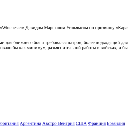
 «Winchester» Дэвидом Маршалом Уильямсом по прозвищу «Караб
 для ближнего боя и требовался патрон, более подходящий для
ебовало бы как минимум, разъяснительной работы в войсках, и 
британия
Аргентина
Австро-Венгрия
США
Франция
Бразилия