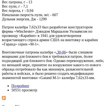
Вес патрона, г - 13
Вес пули, г - 7,1
Вес пороха, г - 0,94
Начальная скорость пули, м/с - 607
Дульная энергия, Дж - 1299
Патрон калибра 7,62х33 был разработан конструктором
фирмы «Winchester» Дэвидом Маршалом Уильямсом по
прозвищу «Карабин» в 1941 для удовлетворения
возрастающего спроса армии США на винтовку и карабин
«Гаранд» серии «М-1».
Винтовочные патроны калибра «
.30-06
» были слишком
мощными для ближнего боя и требовался патрон, более
подходящий для ближнего боя. Однако перевооружение, либо,
по меньшей мере, принятие на вооружение какого-то нового
образца потребовало бы как минимум, разъяснительной
работы в войсках, и было решено создать модификацию
знаменитой винтовки «Garand M-1» калибра 7,62х33-мм.
Подробнее
50551 просмотр