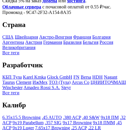
Скидка 5% на заказ
домена
или
хостинга
.
Облачные сервера
с почасовой оплатой от 0.55 ₽/час.
Промокод - 9C47-2F32-A154-8A35
Страна
США
Швейцария
Австро-Венгрия
Франция
Болгария
Аргентина
Австрия
Германия
Бразилия
Бельгия
Росcия
Великобритания
Все теги
Разработчик
КБП Тула
Karel Krnka
Glock GmbH
FN
Bersa
HDH
Nagant
Taurus
Clement
ИжМех
ТОЗ (Тула)
Arcus Co
ЦНИИТОЧМАШ
Winchester
Amadeo Rossi S.A.
Steyr
Все теги
Калибр
6.35x15.5 Browning
.45 AUTO
.380 ACP
.40 S&W
9x18 ПМ
.32
ACP
9x19 Parabellum
.357 SIG
9x17 Browning
9x18 ПММ
.45
ACP
9x19 Luger
7.65x17 Browning
.25 ACP
.22 LR