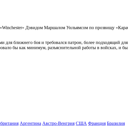
 «Winchester» Дэвидом Маршалом Уильямсом по прозвищу «Караб
 для ближнего боя и требовался патрон, более подходящий для
ебовало бы как минимум, разъяснительной работы в войсках, и 
британия
Аргентина
Австро-Венгрия
США
Франция
Бразилия