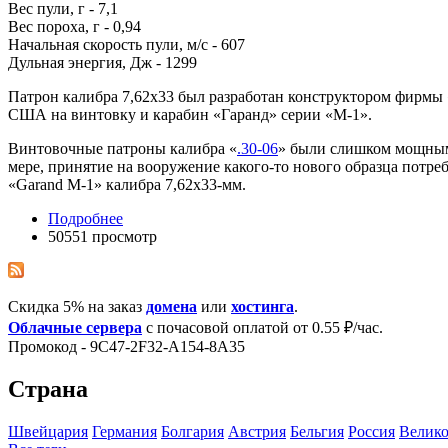
Вес пули, г - 7,1
Вес пороха, г - 0,94
Начальная скорость пули, м/с - 607
Дульная энергия, Дж - 1299
Патрон калибра 7,62х33 был разработан конструктором фирмы
США на винтовку и карабин «Гаранд» серии «М-1».
Винтовочные патроны калибра «
.30-06
» были слишком мощными
мере, принятие на вооружение какого-то нового образца потр
«Garand M-1» калибра 7,62х33-мм.
Подробнее
50551 просмотр
Скидка 5% на заказ
домена
или
хостинга
.
Облачные сервера
с почасовой оплатой от 0.55 ₽/час.
Промокод - 9C47-2F32-A154-8A35
Страна
Швейцария
Германия
Болгария
Австрия
Бельгия
Росcия
Велико