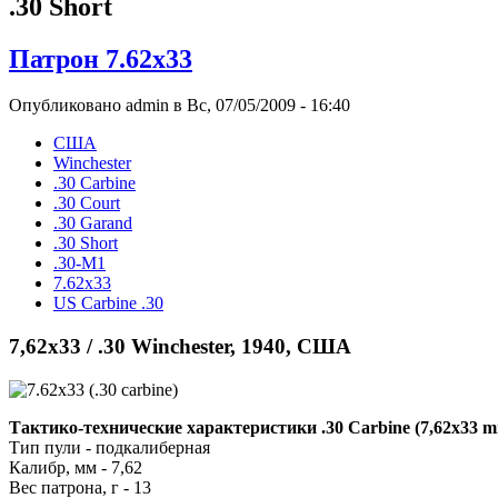
.30 Short
Патрон 7.62x33
Опубликовано admin в Вс, 07/05/2009 - 16:40
США
Winchester
.30 Carbine
.30 Court
.30 Garand
.30 Short
.30-М1
7.62x33
US Carbine .30
7,62x33 / .30 Winchester, 1940, США
Тактико-технические характеристики .30 Carbine (7,62x33 
Тип пули - подкалиберная
Калибр, мм - 7,62
Вес патрона, г - 13