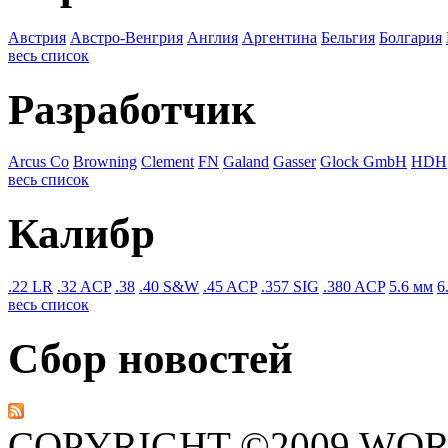
Австрия
Австро-Венгрия
Англия
Аргентина
Бельгия
Болгария
весь список
Разработчик
Arcus Co
Browning
Clement
FN
Galand
Gasser
Glock GmbH
HDH
весь список
Калибр
.22 LR
.32 ACP
.38
.40 S&W
.45 ACP
.357 SIG
.380 ACP
5.6 мм
6
весь список
Сбор новостей
COPYRIGHT ©2009 WO