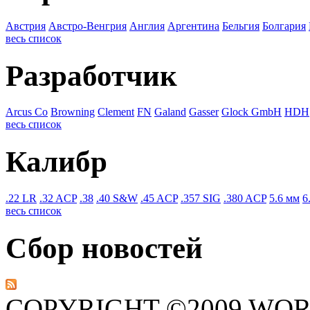
Австрия
Австро-Венгрия
Англия
Аргентина
Бельгия
Болгария
весь список
Разработчик
Arcus Co
Browning
Clement
FN
Galand
Gasser
Glock GmbH
HDH
весь список
Калибр
.22 LR
.32 ACP
.38
.40 S&W
.45 ACP
.357 SIG
.380 ACP
5.6 мм
6
весь список
Сбор новостей
COPYRIGHT ©2009 WO