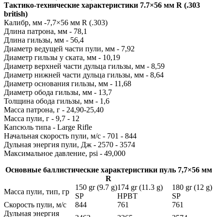
Тактико-технические характеристики 7.7×56 мм R (.303
british)
Калибр, мм -7,7×56 мм R (.303)
Длина патрона, мм - 78,1
Длина гильзы, мм - 56,4
Диаметр ведущей части пули, мм - 7,92
Диаметр гильзы у ската, мм - 10,19
Диаметр верхней части дульца гильзы, мм - 8,59
Диаметр нижней части дульца гильзы, мм - 8,64
Диаметр основания гильзы, мм - 11,68
Диаметр обода гильзы, мм - 13,7
Толщина обода гильзы, мм - 1,6
Масса патрона, г - 24,90-25,40
Масса пули, г - 9,7 - 12
Капсюль типа - Large Rifle
Начальная скорость пули, м/с - 701 - 844
Дульная энергия пули, Дж - 2570 - 3574
Максимальное давление, psi - 49,000
Основные баллистические характеристики пуль 7,7×56 мм
R
150 gr (9.7 g)
174 gr (11.3 g)
180 gr (12 g)
Масса пули, тип, гр
SP
HPBT
SP
Скорость пули, м/с
844
761
761
Дульная энергия