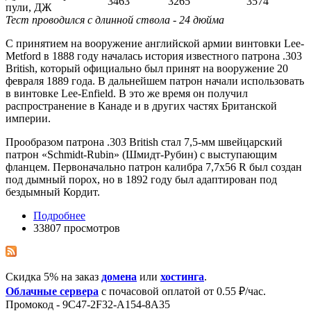
3463
3265
3574
пули, ДЖ
Тест проводился с длинной ствола - 24 дюйма
С принятием на вооружение английской армии винтовки Lee-
Metford в 1888 году началась история известного патрона .303
British, который официально был принят на вооружение 20
февраля 1889 года. В дальнейшем патрон начали использовать
в винтовке Lee-Enfield. В это же время он получил
распространение в Канаде и в других частях Британской
империи.
Прообразом патрона .303 British стал 7,5-мм швейцарский
патрон «Schmidt-Rubin» (Шмидт-Рубин) с выступающим
фланцем. Первоначально патрон калибра 7,7x56 R был создан
под дымный порох, но в 1892 году был адаптирован под
бездымный Кордит.
Подробнее
33807 просмотров
Скидка 5% на заказ
домена
или
хостинга
.
Облачные сервера
с почасовой оплатой от 0.55 ₽/час.
Промокод - 9C47-2F32-A154-8A35