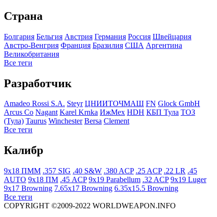
Страна
Болгария
Бельгия
Австрия
Германия
Росcия
Швейцария
Австро-Венгрия
Франция
Бразилия
США
Аргентина
Великобритания
Все теги
Разработчик
Amadeo Rossi S.A.
Steyr
ЦНИИТОЧМАШ
FN
Glock GmbH
Arcus Co
Nagant
Karel Krnka
ИжМех
HDH
КБП Тула
ТОЗ
(Тула)
Taurus
Winchester
Bersa
Clement
Все теги
Калибр
9x18 ПММ
.357 SIG
.40 S&W
.380 ACP
.25 ACP
.22 LR
.45
AUTO
9x18 ПМ
.45 ACP
9x19 Parabellum
.32 ACP
9x19 Luger
9x17 Browning
7.65x17 Browning
6.35x15.5 Browning
Все теги
COPYRIGHT ©2009-2022 WORLDWEAPON.INFO