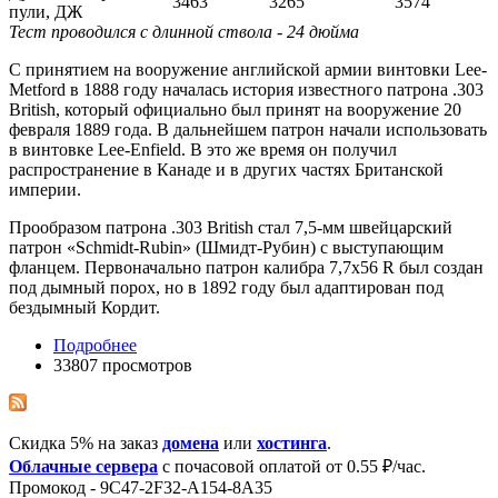
3463
3265
3574
пули, ДЖ
Тест проводился с длинной ствола - 24 дюйма
С принятием на вооружение английской армии винтовки Lee-
Metford в 1888 году началась история известного патрона .303
British, который официально был принят на вооружение 20
февраля 1889 года. В дальнейшем патрон начали использовать
в винтовке Lee-Enfield. В это же время он получил
распространение в Канаде и в других частях Британской
империи.
Прообразом патрона .303 British стал 7,5-мм швейцарский
патрон «Schmidt-Rubin» (Шмидт-Рубин) с выступающим
фланцем. Первоначально патрон калибра 7,7x56 R был создан
под дымный порох, но в 1892 году был адаптирован под
бездымный Кордит.
Подробнее
33807 просмотров
Скидка 5% на заказ
домена
или
хостинга
.
Облачные сервера
с почасовой оплатой от 0.55 ₽/час.
Промокод - 9C47-2F32-A154-8A35