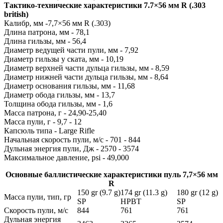
Тактико-технические характеристики 7.7×56 мм R (.303
british)
Калибр, мм -7,7×56 мм R (.303)
Длина патрона, мм - 78,1
Длина гильзы, мм - 56,4
Диаметр ведущей части пули, мм - 7,92
Диаметр гильзы у ската, мм - 10,19
Диаметр верхней части дульца гильзы, мм - 8,59
Диаметр нижней части дульца гильзы, мм - 8,64
Диаметр основания гильзы, мм - 11,68
Диаметр обода гильзы, мм - 13,7
Толщина обода гильзы, мм - 1,6
Масса патрона, г - 24,90-25,40
Масса пули, г - 9,7 - 12
Капсюль типа - Large Rifle
Начальная скорость пули, м/с - 701 - 844
Дульная энергия пули, Дж - 2570 - 3574
Максимальное давление, psi - 49,000
Основные баллистические характеристики пуль 7,7×56 мм
R
150 gr (9.7 g)
174 gr (11.3 g)
180 gr (12 g)
Масса пули, тип, гр
SP
HPBT
SP
Скорость пули, м/с
844
761
761
Дульная энергия