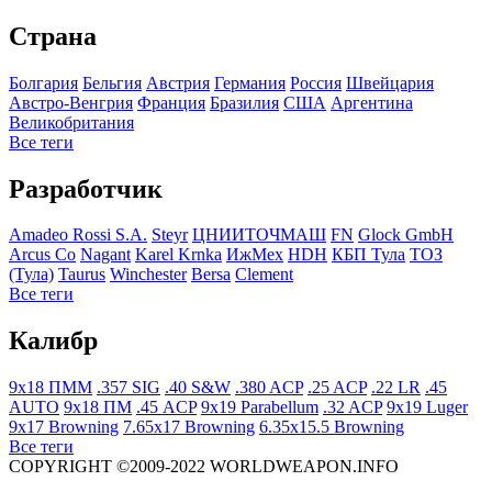
Страна
Болгария
Бельгия
Австрия
Германия
Росcия
Швейцария
Австро-Венгрия
Франция
Бразилия
США
Аргентина
Великобритания
Все теги
Разработчик
Amadeo Rossi S.A.
Steyr
ЦНИИТОЧМАШ
FN
Glock GmbH
Arcus Co
Nagant
Karel Krnka
ИжМех
HDH
КБП Тула
ТОЗ
(Тула)
Taurus
Winchester
Bersa
Clement
Все теги
Калибр
9x18 ПММ
.357 SIG
.40 S&W
.380 ACP
.25 ACP
.22 LR
.45
AUTO
9x18 ПМ
.45 ACP
9x19 Parabellum
.32 ACP
9x19 Luger
9x17 Browning
7.65x17 Browning
6.35x15.5 Browning
Все теги
COPYRIGHT ©2009-2022 WORLDWEAPON.INFO