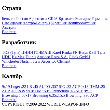
Страна
Бельгия
Росcия
Аргентина
США
Бразилия
Болгария
Германия
Швейцария
Австро-Венгрия
Франция
Великобритания
Австрия
Все теги
Разработчик
ТОЗ (Тула)
ЦНИИТОЧМАШ
Karel Krnka
FN
Bersa
КБП Тула
HDH
ИжМех
Taurus
Amadeo Rossi S.A.
Glock GmbH
Winchester
Nagant
Steyr
Arcus Co
Clement
Все теги
Калибр
9x19 Luger
.22 LR
.45 AUTO
.357 SIG
.32 ACP
9x18 ПММ
.25
ACP
.40 S&W
9x18 ПМ
9x19 Parabellum
.45 ACP
9x17
Browning
7.65x17 Browning
6.35x15.5 Browning
.380 ACP
Все теги
COPYRIGHT ©2009-2022 WORLDWEAPON.INFO