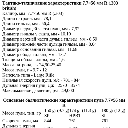
Тактико-технические характеристики 7.7×56 мм R (.303
british)
Калибр, мм -7,7×56 мм R (.303)
Длина патрона, мм - 78,1
Длина гильзы, мм - 56,4
Диаметр ведущей части пули, мм - 7,92
Диаметр гильзы у ската, мм - 10,19
Диаметр верхней части дульца гильзы, мм - 8,59
Диаметр нижней части дульца гильзы, мм - 8,64
Диаметр основания гильзы, мм - 11,68
Диаметр обода гильзы, мм - 13,7
Толщина обода гильзы, мм - 1,6
Масса патрона, г - 24,90-25,40
Масса пули, г - 9,7 - 12
Капсюль типа - Large Rifle
Начальная скорость пули, м/с - 701 - 844
Дульная энергия пули, Дж - 2570 - 3574
Максимальное давление, psi - 49,000
Основные баллистические характеристики пуль 7,7×56 мм
R
150 gr (9.7 g)
174 gr (11.3 g)
180 gr (12 g)
Масса пули, тип, гр
SP
HPBT
SP
Скорость пули, м/с
844
761
761
Дульная энергия