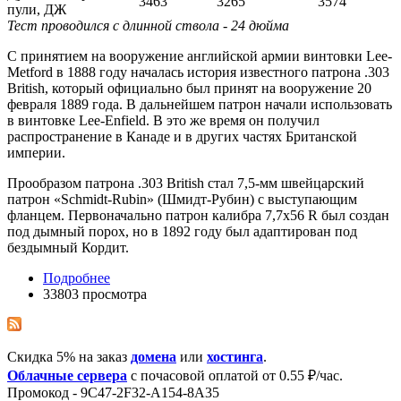
3463
3265
3574
пули, ДЖ
Тест проводился с длинной ствола - 24 дюйма
С принятием на вооружение английской армии винтовки Lee-
Metford в 1888 году началась история известного патрона .303
British, который официально был принят на вооружение 20
февраля 1889 года. В дальнейшем патрон начали использовать
в винтовке Lee-Enfield. В это же время он получил
распространение в Канаде и в других частях Британской
империи.
Прообразом патрона .303 British стал 7,5-мм швейцарский
патрон «Schmidt-Rubin» (Шмидт-Рубин) с выступающим
фланцем. Первоначально патрон калибра 7,7x56 R был создан
под дымный порох, но в 1892 году был адаптирован под
бездымный Кордит.
Подробнее
33803 просмотра
Скидка 5% на заказ
домена
или
хостинга
.
Облачные сервера
с почасовой оплатой от 0.55 ₽/час.
Промокод - 9C47-2F32-A154-8A35