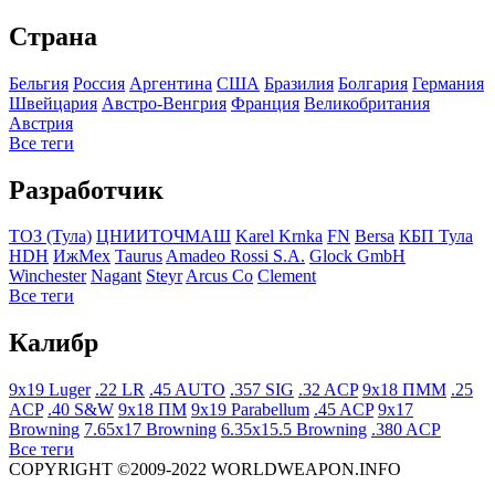
Страна
Бельгия
Росcия
Аргентина
США
Бразилия
Болгария
Германия
Швейцария
Австро-Венгрия
Франция
Великобритания
Австрия
Все теги
Разработчик
ТОЗ (Тула)
ЦНИИТОЧМАШ
Karel Krnka
FN
Bersa
КБП Тула
HDH
ИжМех
Taurus
Amadeo Rossi S.A.
Glock GmbH
Winchester
Nagant
Steyr
Arcus Co
Clement
Все теги
Калибр
9x19 Luger
.22 LR
.45 AUTO
.357 SIG
.32 ACP
9x18 ПММ
.25
ACP
.40 S&W
9x18 ПМ
9x19 Parabellum
.45 ACP
9x17
Browning
7.65x17 Browning
6.35x15.5 Browning
.380 ACP
Все теги
COPYRIGHT ©2009-2022 WORLDWEAPON.INFO