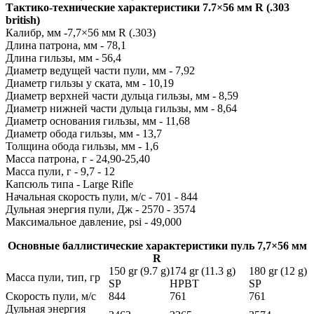
Тактико-технические характеристики 7.7×56 мм R (.303
british)
Калибр, мм -7,7×56 мм R (.303)
Длина патрона, мм - 78,1
Длина гильзы, мм - 56,4
Диаметр ведущей части пули, мм - 7,92
Диаметр гильзы у ската, мм - 10,19
Диаметр верхней части дульца гильзы, мм - 8,59
Диаметр нижней части дульца гильзы, мм - 8,64
Диаметр основания гильзы, мм - 11,68
Диаметр обода гильзы, мм - 13,7
Толщина обода гильзы, мм - 1,6
Масса патрона, г - 24,90-25,40
Масса пули, г - 9,7 - 12
Капсюль типа - Large Rifle
Начальная скорость пули, м/с - 701 - 844
Дульная энергия пули, Дж - 2570 - 3574
Максимальное давление, psi - 49,000
Основные баллистические характеристики пуль 7,7×56 мм
R
150 gr (9.7 g)
174 gr (11.3 g)
180 gr (12 g)
Масса пули, тип, гр
SP
HPBT
SP
Скорость пули, м/с
844
761
761
Дульная энергия