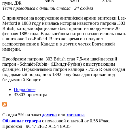
3463
3265
3574
пули, ДЖ
Тест проводился с длинной ствола - 24 дюйма
С принятием на вооружение английской армии винтовки Lee-
Metford в 1888 году началась история известного патрона .303
British, который официально был принят на вооружение 20
февраля 1889 года. В дальнейшем патрон начали использовать
в винтовке Lee-Enfield. В это же время он получил
распространение в Канаде и в других частях Британской
империи.
Прообразом патрона .303 British стал 7,5-мм швейцарский
патрон «Schmidt-Rubin» (Шмидт-Рубин) с выступающим
фланцем. Первоначально патрон калибра 7,7x56 R был создан
под дымный порох, но в 1892 году был адаптирован под
бездымный Кордит.
Подробнее
33803 просмотра
Скидка 5% на заказ
домена
или
хостинга
.
Облачные сервера
с почасовой оплатой от 0.55 ₽/час.
Промокод - 9C47-2F32-A154-8A35