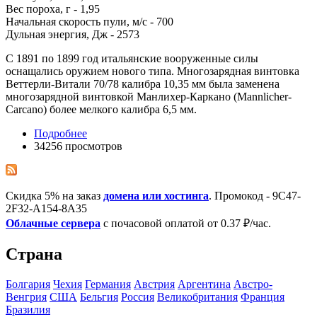
Вес пороха, г - 1,95
Начальная скорость пули, м/с - 700
Дульная энергия, Дж - 2573
С 1891 по 1899 год итальянские вооруженные силы
оснащались оружием нового типа. Многозарядная винтовка
Веттерли-Витали 70/78 калибра 10,35 мм была заменена
многозарядной винтовкой Манлихер-Каркано (Mannlicher-
Carcano) более мелкого калибра 6,5 мм.
Подробнее
34256 просмотров
Скидка 5% на заказ
домена или хостинга
. Промокод - 9C47-
2F32-A154-8A35
Облачные сервера
с почасовой оплатой от 0.37 ₽/час.
Страна
Болгария
Чехия
Германия
Австрия
Аргентина
Австро-
Венгрия
США
Бельгия
Росcия
Великобритания
Франция
Бразилия