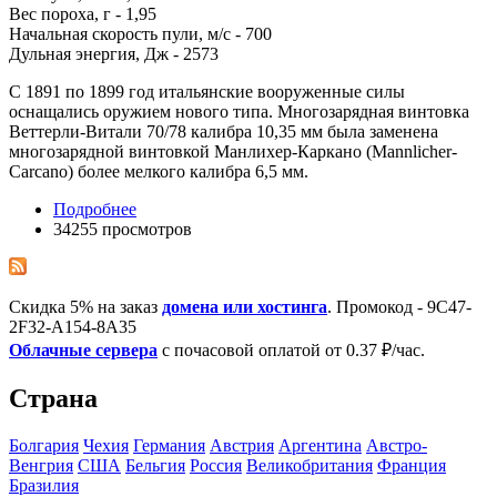
Вес пороха, г - 1,95
Начальная скорость пули, м/с - 700
Дульная энергия, Дж - 2573
С 1891 по 1899 год итальянские вооруженные силы
оснащались оружием нового типа. Многозарядная винтовка
Веттерли-Витали 70/78 калибра 10,35 мм была заменена
многозарядной винтовкой Манлихер-Каркано (Mannlicher-
Carcano) более мелкого калибра 6,5 мм.
Подробнее
34255 просмотров
Скидка 5% на заказ
домена или хостинга
. Промокод - 9C47-
2F32-A154-8A35
Облачные сервера
с почасовой оплатой от 0.37 ₽/час.
Страна
Болгария
Чехия
Германия
Австрия
Аргентина
Австро-
Венгрия
США
Бельгия
Росcия
Великобритания
Франция
Бразилия