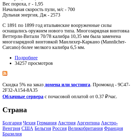
Вес пороха, г - 1,95
Начальная скорость пули, м/с - 700
Дульная энергия, Дж - 2573
С 1891 по 1899 год итальянские вооруженные силы
оснащались оружием нового типа. Многозарядная винтовка
Веттерли-Витали 70/78 калибра 10,35 мм была заменена
многозарядной винтовкой Манлихер-Каркано (Mannlicher-
Carcano) более мелкого калибра 6,5 мм.
Подробнее
34257 просмотров
Скидка 5% на заказ
домена или хостинга
. Промокод - 9C47-
2F32-A154-8A35
Облачные сервера
с почасовой оплатой от 0.37 ₽/час.
Страна
Болгария
Чехия
Германия
Австрия
Аргентина
Австро-
Венгрия
США
Бельгия
Росcия
Великобритания
Франция
Бразилия