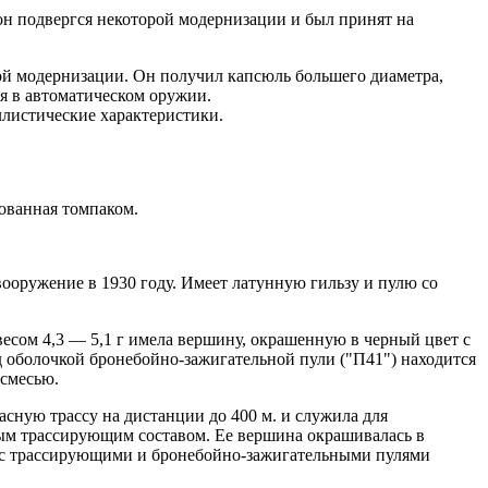
он подвергся некоторой модернизации и был принят на
рой модернизации. Он получил капсюль большего диаметра,
я в автоматическом оружии.
ллистические характеристики.
рованная томпаком.
вооружение в 1930 году. Имеет латунную гильзу и пулю со
весом 4,3 — 5,1 г имела вершину, окрашенную в черный цвет с
д оболочкой бронебойно-зажигательной пули ("П41") находится
 смесью.
асную трассу на дистанции до 400 м. и служила для
ным трассирующим составом. Ее вершина окрашивалась в
ны с трассирующими и бронебойно-зажигательными пулями