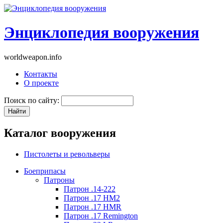
Энциклопедия вооружения
worldweapon.info
Контакты
О проекте
Поиск по сайту:
Каталог вооружения
Пистолеты и револьверы
Боеприпасы
Патроны
Патрон .14-222
Патрон .17 HM2
Патрон .17 HMR
Патрон .17 Remington