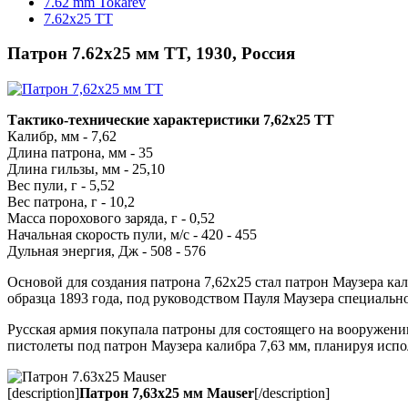
7.62 mm Tokarev
7.62х25 TT
Патрон 7.62х25 мм TT, 1930, Россия
Тактико-технические характеристики 7,62х25 TT
Калибр, мм - 7,62
Длина патрона, мм - 35
Длина гильзы, мм - 25,10
Вес пули, г - 5,52
Вес патрона, г - 10,2
Масса порохового заряда, г - 0,52
Начальная скорость пули, м/с - 420 - 455
Дульная энергия, Дж - 508 - 576
Основой для создания патрона 7,62x25 стал патрон Маузера ка
образца 1893 года, под руководством Пауля Маузера специально
Русская армия покупала патроны для состоящего на вооружен
пистолеты под патрон Маузера калибра 7,63 мм, планируя испо
[description]
Патрон 7,63х25 мм Mauser
[/description]