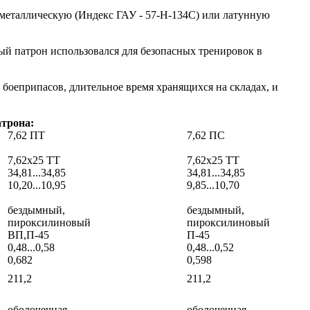
биметаллическую (Индекс ГАУ - 57-Н-134С) или латунную
ный патрон использовался для безопасных тренировок в
 боеприпасов, длительное время хранящихся на складах, и
атрона:
7,62 ПТ
7,62 ПС
7,62x25 ТТ
7,62x25 ТТ
34,81...34,85
34,81...34,85
10,20...10,95
9,85...10,70
бездымный,
бездымный,
пироксилиновый
пироксилиновый
ВП,П-45
П-45
0,48...0,58
0,48...0,52
0,682
0,598
211,2
211,2
оболочечная
оболочечная