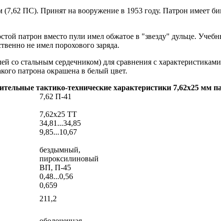
м (7,62 ПС). Принят на вооружение в 1953 году. Патрон имеет 
стой патрон вместо пули имел обжатое в "звезду" дульце. Учеб
твенно не имел порохового заряда.
лей со стальным сердечником) для сравнения с характеристиками
кого патрона окрашена в белый цвет.
тельные тактико-технические характеристики 7,62x25 мм п
7,62 П-41
7,62x25 ТТ
34,81...34,85
9,85...10,67
бездымный,
пироксилиновый
ВП, П-45
0,48...0,56
0,659
211,2
оболочечная