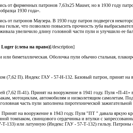
сь от фирменных патронов 7,63х25 Mauser, но в 1930 году патр
бразца 1930 года».
сь от патронов Маузера. В 1930 году патрон подвергся некото
 гильзе, что позволяло повысить прочность зуба выбрасывател
живала увеличило длину головной части пули и улучшило ее ба
Luger (слева на право)
[/description]
ли или биметаллическая. Оболочка пули обычно стальная, плаки
м (7,62 П). Индекс ГАУ - 57-Н-132. Базовый патрон, принят на 
й (7,62 П-41). Принят на вооружение в 1941 году. Пуля «П-41» 
бакам, мотоциклам, автомобилям и низколетящим самолетам. По
головная часть пули заполнена пиротехнической зажигательной
 Принят на вооружение в 1943 году. Пуля "ПТ " давала яркую кр
анной томпаком, свинцового сердечника и втулки с запрессован
7-Т-133) или латунную (Индекс ГАУ - 57-Т-132) гильзу. Патро