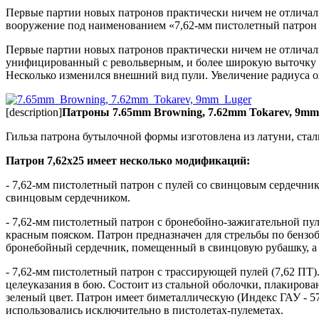
Первые партии новых патронов практически ничем не отличали
вооружение под наименованием «7,62-мм пистолетный патрон о
Первые партии новых патронов практически ничем не отличали
унифицированный с револьверным, и более широкую выточку на
Несколько изменился внешний вид пули. Увеличение радиуса о
[description]
Патроны 7.65mm Browning, 7.62mm Tokarev, 9mm 
Гильза патрона бутылочной формы изготовлена из латуни, ста
Патрон 7,62х25 имеет несколько модификаций:
- 7,62-мм пистолетный патрон с пулей со свинцовым сердечнико
свинцовым сердечником.
- 7,62-мм пистолетный патрон с бронебойно-зажигательной пуле
красным пояском. Патрон предназначен для стрельбы по бензо
бронебойный сердечник, помещенный в свинцовую рубашку, а 
- 7,62-мм пистолетный патрон с трассирующей пулей (7,62 ПТ).
целеуказания в бою. Состоит из стальной оболочки, плакиров
зеленый цвет. Патрон имеет биметаллическую (Индекс ГАУ - 5
использовались исключительно в пистолетах-пулеметах.