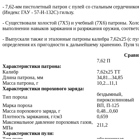
- 7,62-мм пистолетный патрон с пулей со стальным сердечнико
(Индекс ГАУ - 57-Н-132С) гильзу.
- Существовали холостой (7Х5) и учебный (7Х6) патроны. Холо
выполнении навыков заряжания и разряжания оружия, соответс
- Выпускали также и эталонные патроны калибра 7,62х25 (с пу
определения их пригодности к дальнейшему хранению. Пуля та
Сравни
7,62 П
Характеристики патрона:
Калибр
7,62x25 ТТ
Длина патрона, мм
34,81...34,85
Масса патрона, г
10,2...11,1
Характеристики порохового заряда:
бездымный,
Тип пороха
пироксилиновый
Марка пороха
ВП, П-125
Масса порохового заряда, г
0,48...0,60
Плотность заряжания, г/см3
0,659
Максимальное давление пороховых газов,
211,2
МПа
Характеристики пули:
Тип пули
оболочечная