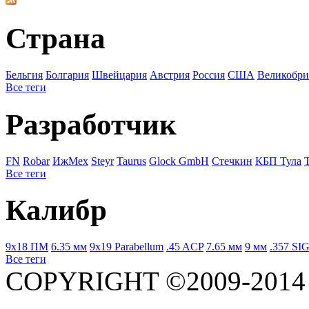
Страна
Бельгия
Болгария
Швейцария
Австрия
Росcия
США
Великобри
Все теги
Разработчик
FN
Robar
ИжМех
Steyr
Taurus
Glock GmbH
Стечкин
КБП Тула
Все теги
Калибр
9x18 ПМ
6.35 мм
9x19 Parabellum
.45 ACP
7.65 мм
9 мм
.357 SI
Все теги
COPYRIGHT ©2009-201