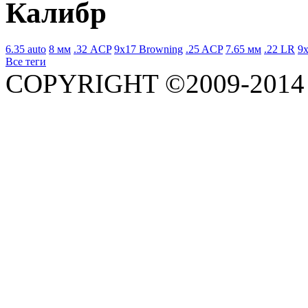
Калибр
6.35 auto
8 мм
.32 ACP
9x17 Browning
.25 ACP
7.65 мм
.22 LR
9x
Все теги
COPYRIGHT ©2009-201