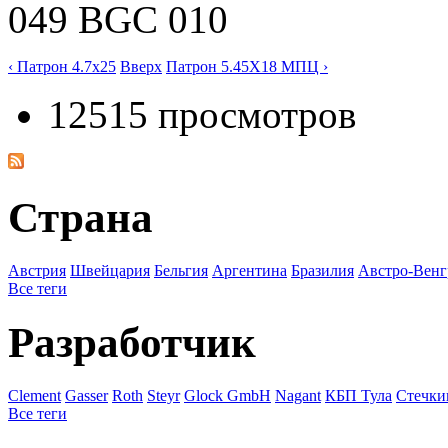
049 BGC 010
‹ Патрон 4.7x25
Вверх
Патрон 5.45X18 МПЦ ›
12515 просмотров
Страна
Австрия
Швейцария
Бельгия
Аргентина
Бразилия
Австро-Венг
Все теги
Разработчик
Clement
Gasser
Roth
Steyr
Glock GmbH
Nagant
КБП Тула
Стечки
Все теги