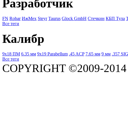
Разработчик
FN
Robar
ИжМех
Steyr
Taurus
Glock GmbH
Стечкин
КБП Тула
Все теги
Калибр
9x18 ПМ
6.35 мм
9x19 Parabellum
.45 ACP
7.65 мм
9 мм
.357 SI
Все теги
COPYRIGHT ©2009-201