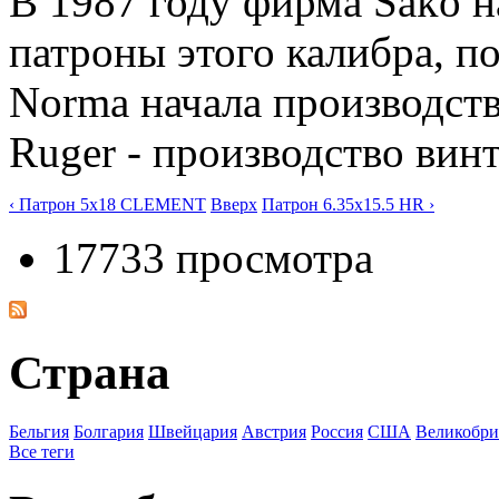
В 1987 году фирма Sako н
патроны этого калибра, по
Norma начала производств
Ruger - производство винт
‹ Патрон 5x18 CLEMENT
Вверх
Патрон 6.35x15.5 HR ›
17733 просмотра
Страна
Бельгия
Болгария
Швейцария
Австрия
Росcия
США
Великобри
Все теги