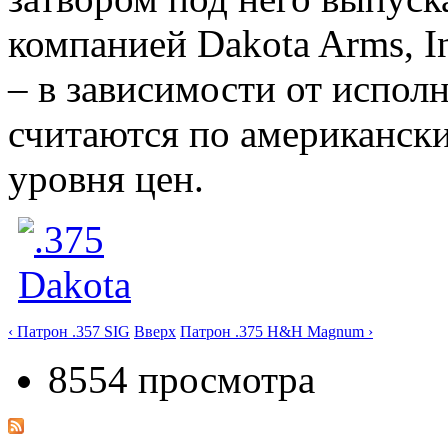
компанией Dakota Arms, I
– в зависимости от испол
считаются по американск
уровня цен.
‹ Патрон .357 SIG
Вверх
Патрон .375 H&H Magnum ›
8554 просмотра