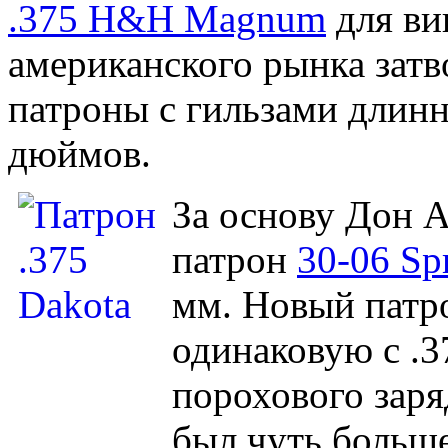
.375 Н&Н Magnum
для ви
американского рынка затв
патроны с гильзами длинн
дюймов.
За основу Дон А
патрон
30-06 Spr
мм. Новый патр
одинаковую с .
порохового заря
был чуть больше