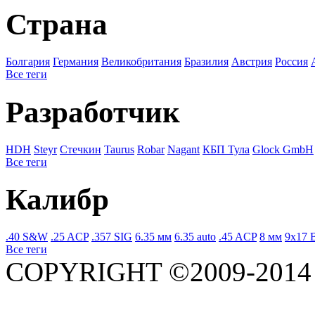
Страна
Болгария
Германия
Великобритания
Бразилия
Австрия
Росcия
Все теги
Разработчик
HDH
Steyr
Стечкин
Taurus
Robar
Nagant
КБП Тула
Glock GmbH
Все теги
Калибр
.40 S&W
.25 ACP
.357 SIG
6.35 мм
6.35 auto
.45 ACP
8 мм
9x17 
Все теги
COPYRIGHT ©2009-201