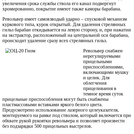
увеличения срока службы ствола его канал подвергнут
хромированию, покрытие имеют также каморы барабана.
Револьвер имеет самовзводый ударно – спусковой механизм
куркового типа, курок открытый. Для удаления стрелянных
гильз барабан откидывается на левую сторону, и, при нажатии
на экстрактор, расположенный на центральной оси барабана,
происходит удаление сразу всех стрелянных гильз.
Револьвер снабжен
нерегулируемыми
прицельными
приспособлениями,
включающими мушку
и целик. Для
облегчения
прицеливания в
темное время суток
прицельные приспособления могут быть снабжены
пластмассовыми вставками яркого белого цвета.
Предусмотрено использование лазерного целеуказателя,
монтируемого на рамке под стволом, который включается при
обхвате рукой рукоятки револьвера и позволяет произвести
без подзарядки 500 прицельных выстрелов.