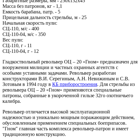
Габаритные размеры, мм - 250x132x45
Масса без патронов, кг - 1,1
Емкость барабана, патр. - 5
Прицельная дальность стрельбы, м - 25
Начальная скорость пули:
СЦ-110, м/с - 400
СЦ-110-04, м/с - 350
Вес пули:
СЦ-110, г - 11
СЦ-110-04, г - 12
Гладкоствольный револьвер ОЦ – 20 «Гном» предназначен для
вооружения милиции и частных охранных агентств с
особыми уставными задачами. Револьвер разработан
конструкторами В.И. Серегиным, А.Н. Невижиным и С.В.
Зотовым в 1994 году в
КБ приборостроения
. Для стрельбы из
револьвера ОЦ – 20 «Гном» применяются специальные
патроны, собранные в укороченной гильзе 32го охотничьего
калибра.
Револьвер отличается высокой эксплуатационной
надежностью и уникально мощным поражающим действием,
обусловленным применением специальных боеприпасов.
"Гном" главная часть комплекса револьвер-патрон и имеет
традиционную конструкцию.