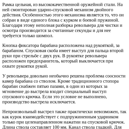
Рамка цельная, из высококачественной оружейной стали. На
ней смонтирован ударно-спусковой механизм двойного
действия. Особенностью этого механизма является то, что он
собран в виде единого блока с курком и боевой пружиной.
Благодаря этому неполная разборка револьвера для чистки и
осмотра производится за считанные секунды и для нее
требуется только шомпол.
Кнопка фиксатора барабана расположена над рукояткой, за
барабаном. Спусковая скоба имеет выступ для пальца второй
руки при стрельбе с двух рук. В рукоятке револьвера
расположен предохранитель, который выключается при
охвате рукоятки рукой.
У револьвера довольно необычно решена проблема соосности
камер барабана со стволом. Кроме традиционного стопора
барабан снабжен пятью пазами, в один из которых за
мгновение до выстрела входит специальный выступ
спускового крючка. Если это условие не выполнено,
производство выстрела исключается.
Непроизвольный выстрел также практически невозможен, так
как курок взаимодействует с подпружиненным ударником
только при целенаправленном нажатии на спусковой крючок.
Длина ствола составляет 100 мм. Канал ствола гладкий. Для