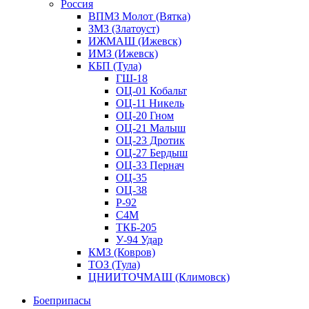
Россия
ВПМЗ Молот (Вятка)
ЗМЗ (Златоуст)
ИЖМАШ (Ижевск)
ИМЗ (Ижевск)
КБП (Тула)
ГШ-18
ОЦ-01 Кобальт
ОЦ-11 Никель
ОЦ-20 Гном
ОЦ-21 Малыш
ОЦ-23 Дротик
ОЦ-27 Бердыш
ОЦ-33 Пернач
ОЦ-35
ОЦ-38
Р-92
С4М
ТКБ-205
У-94 Удар
КМЗ (Ковров)
ТОЗ (Тула)
ЦНИИТОЧМАШ (Климовск)
Боеприпасы