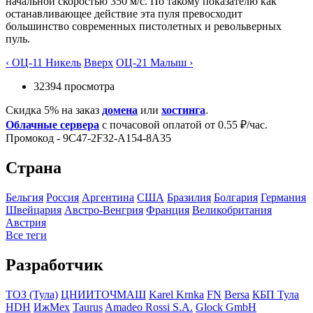
начальной скоростью 350 м/с. По такому показателю как
останавливающее действие эта пуля превосходит
большинство современных пистолетных и револьверных
пуль.
‹ ОЦ-11 Никель
Вверх
ОЦ-21 Малыш ›
32394 просмотра
Скидка 5% на заказ
домена
или
хостинга
.
Облачные сервера
с почасовой оплатой от 0.55 ₽/час.
Промокод - 9C47-2F32-A154-8A35
Страна
Бельгия
Росcия
Аргентина
США
Бразилия
Болгария
Германия
Швейцария
Австро-Венгрия
Франция
Великобритания
Австрия
Все теги
Разработчик
ТОЗ (Тула)
ЦНИИТОЧМАШ
Karel Krnka
FN
Bersa
КБП Тула
HDH
ИжМех
Taurus
Amadeo Rossi S.A.
Glock GmbH