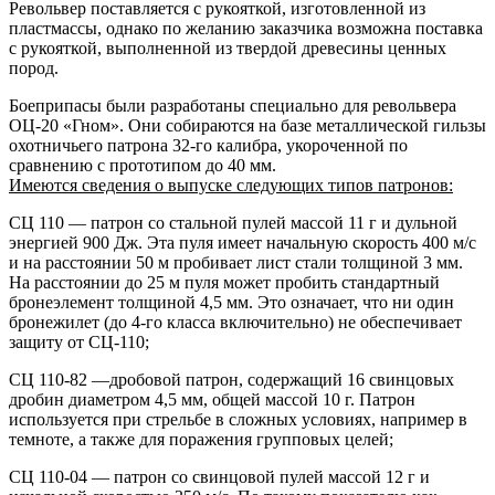
Револьвер поставляется с рукояткой, изготовленной из
пластмассы, однако по желанию заказчика возможна поставка
с рукояткой, выполненной из твердой древесины ценных
пород.
Боеприпасы были разработаны специально для револьвера
ОЦ-20 «Гном». Они собираются на базе металлической гильзы
охотничьего патрона 32-го калибра, укороченной по
сравнению с прототипом до 40 мм.
Имеются сведения о выпуске следующих типов патронов:
СЦ 110 — патрон со стальной пулей массой 11 г и дульной
энергией 900 Дж. Эта пуля имеет начальную скорость 400 м/с
и на расстоянии 50 м пробивает лист стали толщиной 3 мм.
На расстоянии до 25 м пуля может пробить стандартный
бронеэлемент толщиной 4,5 мм. Это означает, что ни один
бронежилет (до 4-го класса включительно) не обеспечивает
защиту от СЦ-110;
СЦ 110-82 —дробовой патрон, содержащий 16 свинцовых
дробин диаметром 4,5 мм, общей массой 10 г. Патрон
используется при стрельбе в сложных условиях, например в
темноте, а также для поражения групповых целей;
СЦ 110-04 — патрон со свинцовой пулей массой 12 г и