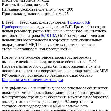
Масса без патронов, кг 0,52
Емкость барабана, патр. - 5
Начальная скорость полета пули, м/с - 300
Прицельная дальность стрельбы, м - 25
В 1991 — 1992 годах конструкторами
Тульского КБ
Приборостроения
под руководством В.П. Грязева был создан
новый револьвер, рассчитанный на использование штатного
пистолетного патрона
9х18 ПМ
. Он был «предназначен для
повышения боеготовности и эффективности специальных
подразделений МВД РФ в условиях противостояния со
стороны организованной преступности».
Новое, очень технологичное в производстве оружие,
имеющее необычный вид, получило обозначение «Р-92».
Первые партии этого оружия были изготовлены в Туле, а
после его принятия на вооружение в спецподразделения МВД
РФ серийное производство револьвера было освоено
Ковровским механическим заводом
.
Специфический внешний вид нового револьвера объясняется
новаторскими поисками более рациональной конструкции.
Конструкторы стремились обеспечить максимальное удобство
для скрытого ношения револьвера Р-92 оперативным
составом спецподразделений МВД и возможность
производства выстрела из ограниченного пространства, в том