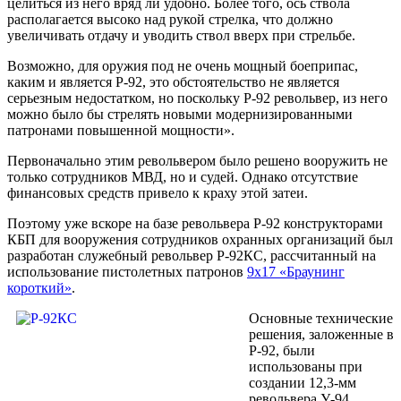
целиться из него вряд ли удобно. Более того, ось ствола
располагается высоко над рукой стрелка, что должно
увеличивать отдачу и уводить ствол вверх при стрельбе.
Возможно, для оружия под не очень мощный боеприпас,
каким и является Р-92, это обстоятельство не является
серьезным недостатком, но поскольку Р-92 револьвер, из него
можно было бы стрелять новыми модернизированными
патронами повышенной мощности».
Первоначально этим револьвером было решено вооружить не
только сотрудников МВД, но и судей. Однако отсутствие
финансовых средств привело к краху этой затеи.
Поэтому уже вскоре на базе револьвера Р-92 конструкторами
КБП для вооружения сотрудников охранных организаций был
разработан служебный револьвер Р-92КС, рассчитанный на
использование пистолетных патронов
9х17 «Браунинг
короткий»
.
Основные технические
решения, заложенные в
Р-92, были
использованы при
создании 12,3-мм
револьвера У-94,