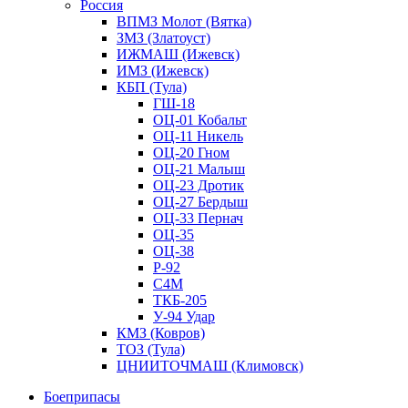
Россия
ВПМЗ Молот (Вятка)
ЗМЗ (Златоуст)
ИЖМАШ (Ижевск)
ИМЗ (Ижевск)
КБП (Тула)
ГШ-18
ОЦ-01 Кобальт
ОЦ-11 Никель
ОЦ-20 Гном
ОЦ-21 Малыш
ОЦ-23 Дротик
ОЦ-27 Бердыш
ОЦ-33 Пернач
ОЦ-35
ОЦ-38
Р-92
С4М
ТКБ-205
У-94 Удар
КМЗ (Ковров)
ТОЗ (Тула)
ЦНИИТОЧМАШ (Климовск)
Боеприпасы