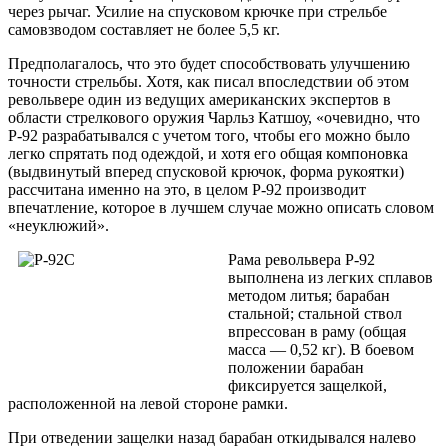
через рычаг. Усилие на спусковом крючке при стрельбе
самовзводом составляет не более 5,5 кг.
Предполагалось, что это будет способствовать улучшению
точности стрельбы. Хотя, как писал впоследствии об этом
револьвере один из ведущих американских экспертов в
области стрелкового оружия Чарльз Катшоу, «очевидно, что
Р-92 разрабатывался с учетом того, чтобы его можно было
легко спрятать под одеждой, и хотя его общая компоновка
(выдвинутый вперед спусковой крючок, форма рукоятки)
рассчитана именно на это, в целом Р-92 производит
впечатление, которое в лучшем случае можно описать словом
«неуклюжий».
Рама револьвера Р-92
выполнена из легких сплавов
методом литья; барабан
стальной; стальной ствол
впрессован в раму (общая
масса — 0,52 кг). В боевом
положении барабан
фиксируется защелкой,
расположенной на левой стороне рамки.
При отведении защелки назад барабан откидывался налево