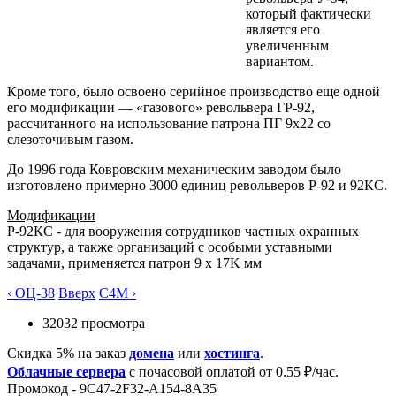
который фактически
является его
увеличенным
вариантом.
Кроме того, было освоено серийное производство еще одной
его модификации — «газового» револьвера ГР-92,
рассчитанного на использование патрона ПГ 9х22 со
слезоточивым газом.
До 1996 года Ковровским механическим заводом было
изготовлено примерно 3000 единиц револьверов Р-92 и 92КС.
Модификации
Р-92КС - для вооружения сотрудников частных охранных
структур, а также организаций с особыми уставными
задачами, применяется патрон 9 х 17K мм
‹ ОЦ-38
Вверх
С4М ›
32032 просмотра
Скидка 5% на заказ
домена
или
хостинга
.
Облачные сервера
с почасовой оплатой от 0.55 ₽/час.
Промокод - 9C47-2F32-A154-8A35