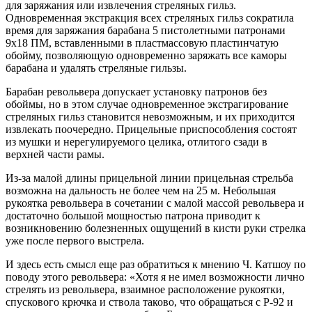
для заряжания или извлечения стреляных гильз.
Одновременная экстракция всех стреляных гильз сократила
время для заряжания барабана 5 пистолетными патронами
9х18 ПМ, вставленными в пластмассовую пластинчатую
обойму, позволяющую одновременно заряжать все каморы
барабана и удалять стреляные гильзы.
Барабан револьвера допускает установку патронов без
обоймы, но в этом случае одновременное экстрагирование
стреляных гильз становится невозможным, и их приходится
извлекать поочередно. Прицельные приспособления состоят
из мушки и нерегулируемого целика, отлитого сзади в
верхней части рамы.
Из-за малой длины прицельной линии прицельная стрельба
возможна на дальность не более чем на 25 м. Небольшая
рукоятка револьвера в сочетании с малой массой револьвера и
достаточно большой мощностью патрона приводит к
возникновению болезненных ощущений в кисти руки стрелка
уже после первого выстрела.
И здесь есть смысл еще раз обратиться к мнению Ч. Катшоу по
поводу этого револьвера: «Хотя я не имел возможности лично
стрелять из револьвера, взаимное расположение рукоятки,
спускового крючка и ствола таково, что обращаться с Р-92 и