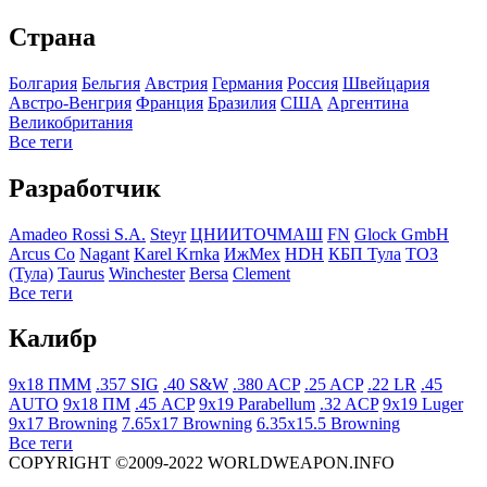
Страна
Болгария
Бельгия
Австрия
Германия
Росcия
Швейцария
Австро-Венгрия
Франция
Бразилия
США
Аргентина
Великобритания
Все теги
Разработчик
Amadeo Rossi S.A.
Steyr
ЦНИИТОЧМАШ
FN
Glock GmbH
Arcus Co
Nagant
Karel Krnka
ИжМех
HDH
КБП Тула
ТОЗ
(Тула)
Taurus
Winchester
Bersa
Clement
Все теги
Калибр
9x18 ПММ
.357 SIG
.40 S&W
.380 ACP
.25 ACP
.22 LR
.45
AUTO
9x18 ПМ
.45 ACP
9x19 Parabellum
.32 ACP
9x19 Luger
9x17 Browning
7.65x17 Browning
6.35x15.5 Browning
Все теги
COPYRIGHT ©2009-2022 WORLDWEAPON.INFO