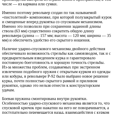
числе — из кармана или сумки.
Именно поэтому револьвер создан по так называемой
«пистолетной» компоновке, при которой полузакрытый курок
и смещенные вперед рукоятка со спусковым механизмом.
Именно это позволило при сохранении заданной длины
ствола (63 мм) существенно сократить общую длину
револьвера (длина — 157 мм; высота — 120 мм; ширина — 35
мм) и обеспечить удобство его скрытого ношения.
Наличие ударно-спускового механизма двойного действия
обеспечивало возможность стрельбы как самовзводом, так и с
предварительным взведением курка и гарантировало
постоянную боеготовность и хорошую точность стрельбы.
Из-за множества проблем, создаваемых при экстренном
извлечении подобного оружия с открытым курком из одежды
или кобуры, в револьвере Р-92 было выбрано новое решение
курка, почти полностью скрытого рамкой и приливом
рукоятки, однако это нельзя отнести к конструкторским
удачам.
Боевая пружина смонтирована внутри рукоятки.
Особенностью ударно-спускового механизма является то, что
спусковой крючок при нажатии на него не поворачивается, а
поступательно перемещается назад, взаимодействуя с курком