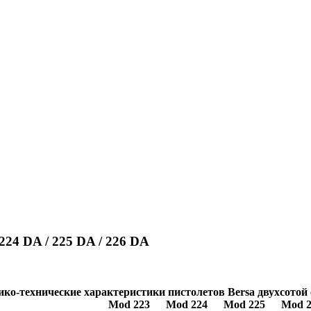
 224 DA / 225 DA / 226 DA
ко-технические характеристики пистолетов Bersa двухсотой
Mod 223
Mod 224
Mod 225
Mod 2