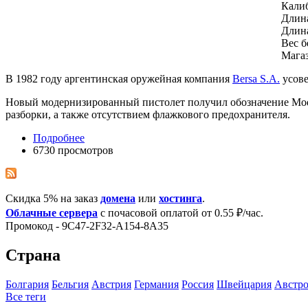
Калиб
Длин
Длина
Вес б
Магаз
В 1982 году аргентинская оружейная компания
Bersa S.A.
усове
Новый модернизированный пистолет получил обозначение Mod 
разборки, а также отсутствием флажкового предохранителя.
Подробнее
6730 просмотров
Скидка 5% на заказ
домена
или
хостинга
.
Облачные сервера
с почасовой оплатой от 0.55 ₽/час.
Промокод - 9C47-2F32-A154-8A35
Страна
Болгария
Бельгия
Австрия
Германия
Росcия
Швейцария
Австро
Все теги