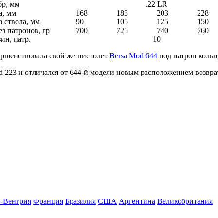
р, мм
.22 LR
а, мм
168
183
203
228
 ствола, мм
90
105
125
150
ез патронов, гр
700
725
740
760
ин, патр.
10
ршенствовала свой же пистолет
Bersa Mod 644
под патрон коль
223 и отличался от 644-й модели новым расположением возвра
-Венгрия
Франция
Бразилия
США
Аргентина
Великобритания