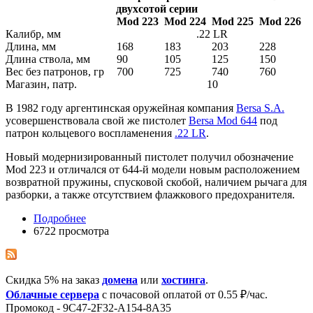
двухсотой серии
Mod 223
Mod 224
Mod 225
Mod 226
Калибр, мм
.22 LR
Длина, мм
168
183
203
228
Длина ствола, мм
90
105
125
150
Вес без патронов, гр
700
725
740
760
Магазин, патр.
10
В 1982 году аргентинская оружейная компания
Bersa S.A.
усовершенствовала свой же пистолет
Bersa Mod 644
под
патрон кольцевого воспламенения
.22 LR
.
Новый модернизированный пистолет получил обозначение
Mod 223 и отличался от 644-й модели новым расположением
возвратной пружины, спусковой скобой, наличием рычага для
разборки, а также отсутствием флажкового предохранителя.
Подробнее
6722 просмотра
Скидка 5% на заказ
домена
или
хостинга
.
Облачные сервера
с почасовой оплатой от 0.55 ₽/час.
Промокод - 9C47-2F32-A154-8A35