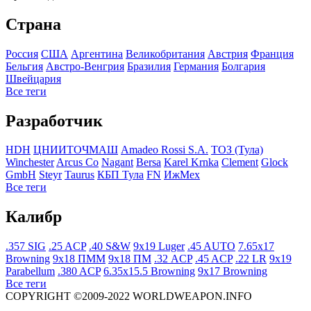
Страна
Росcия
США
Аргентина
Великобритания
Австрия
Франция
Бельгия
Австро-Венгрия
Бразилия
Германия
Болгария
Швейцария
Все теги
Разработчик
HDH
ЦНИИТОЧМАШ
Amadeo Rossi S.A.
ТОЗ (Тула)
Winchester
Arcus Co
Nagant
Bersa
Karel Krnka
Clement
Glock
GmbH
Steyr
Taurus
КБП Тула
FN
ИжМех
Все теги
Калибр
.357 SIG
.25 ACP
.40 S&W
9x19 Luger
.45 AUTO
7.65x17
Browning
9x18 ПММ
9x18 ПМ
.32 ACP
.45 ACP
.22 LR
9x19
Parabellum
.380 ACP
6.35x15.5 Browning
9x17 Browning
Все теги
COPYRIGHT ©2009-2022 WORLDWEAPON.INFO