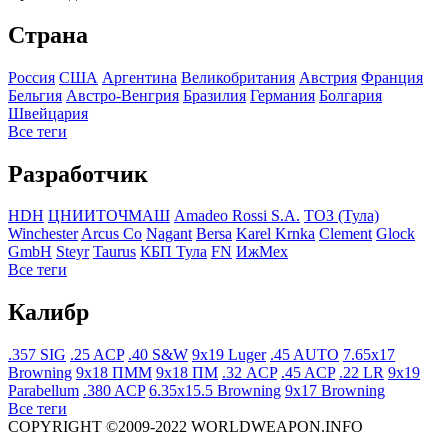
Страна
Росcия
США
Аргентина
Великобритания
Австрия
Франция
Бельгия
Австро-Венгрия
Бразилия
Германия
Болгария
Швейцария
Все теги
Разработчик
HDH
ЦНИИТОЧМАШ
Amadeo Rossi S.A.
ТОЗ (Тула)
Winchester
Arcus Co
Nagant
Bersa
Karel Krnka
Clement
Glock
GmbH
Steyr
Taurus
КБП Тула
FN
ИжМех
Все теги
Калибр
.357 SIG
.25 ACP
.40 S&W
9x19 Luger
.45 AUTO
7.65x17
Browning
9x18 ПММ
9x18 ПМ
.32 ACP
.45 ACP
.22 LR
9x19
Parabellum
.380 ACP
6.35x15.5 Browning
9x17 Browning
Все теги
COPYRIGHT ©2009-2022 WORLDWEAPON.INFO