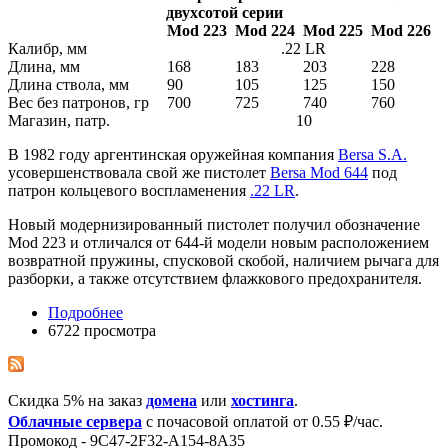
двухсотой серии
Mod 223
Mod 224
Mod 225
Mod 226
Калибр, мм
.22 LR
Длина, мм
168
183
203
228
Длина ствола, мм
90
105
125
150
Вес без патронов, гр
700
725
740
760
Магазин, патр.
10
В 1982 году аргентинская оружейная компания
Bersa S.A.
усовершенствовала свой же пистолет
Bersa Mod 644
под
патрон кольцевого воспламенения
.22 LR
.
Новый модернизированный пистолет получил обозначение
Mod 223 и отличался от 644-й модели новым расположением
возвратной пружины, спусковой скобой, наличием рычага для
разборки, а также отсутствием флажкового предохранителя.
Подробнее
6722 просмотра
Скидка 5% на заказ
домена
или
хостинга
.
Облачные сервера
с почасовой оплатой от 0.55 ₽/час.
Промокод - 9C47-2F32-A154-8A35