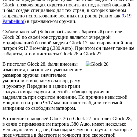
Glock, позволяющих скрытно носить их под легкой одеждой,
и был создан специально для тех стран, в которых законом
запрещено использование военных патронов (таких как
9x19
Parabellum
) в гражданском оружии.
Субкомпактный (Subcompact - малогабаритный) пистолет
Glock 28 по своей конструкции является очередной
модификацией базовой модели Glock 17 адаптированной под
патрон 9x17 Browning (.380 Auto). При этом он имеет такие же
габариты, что и пистолеты Glock 26 и Glock 27.
В пистолет Glock 28, были внесены
изменения, связанные с уменьшением
размеров оружия: значительно
укоротили ствол, кожух-затвор, раму
и рукоятку. Передние и задние грани
кожух-затвора скруглили, чтобы обводы оружия не
выделялись при скрытом ношении. По причине невысокой
мощности патрона 9x17 мм пистолет снабдили системой
запирания со свободным затвором.
В отличие от моделей Glock 26 и Glock 27 пистолет Glock 28,
в связи с применением патрона .380 Auto, имеет несколько
меньшую силу отдачи, благодаря чему он получил некоторые
преимущества в быстроте и точности при скоростной