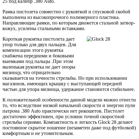
25 под калибр .380 Auto.
Рамка пистолета совместно с рукояткой и спусковой скобой
выполнена из высокопрочного полимерного пластика.
Направляющие рамки, по которым движется стальной затвор-
кожух, усилены стальными вставками.
Короткая рукоятка пистолета дает
упор только для двух пальцев. Для
компенсации этого рукоятка
снабжена передними и боковыми
выемками под пальцы .При этом
маленькая рукоятка не дает опоры
мизинцу, что отрицательно
сказывается на точности стрельбы. Но при использовании
магазинов, имеющих крышку с выступающей передней
частью для упора мизинца, удержание становится стабильнее.
К положительной особенности данной модели можно отнести
то, что вследствие низкой начальной скорости и энергии пули
патрона .380 Auto практически нет рикошетов. Пистолет
достаточно эффективен, при условии точной скоростной
стрельбы сериями. Компактность и легкость Glock 28 делают
постоянное скрытое ношение (незаметен даже под футболкой)
комфортным и не утомительным.