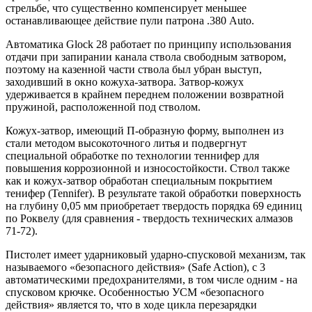
стрельбе, что существенно компенсирует меньшее
останавливающее действие пули патрона .380 Auto.
Автоматика Glock 28 работает по принципу использования
отдачи при запирании канала ствола свободным затвором,
поэтому на казенной части ствола был убран выступ,
заходивший в окно кожуха-затвора. Затвор-кожух
удерживается в крайнем переднем положении возвратной
пружиной, расположенной под стволом.
Кожух-затвор, имеющий П-образную форму, выполнен из
стали методом высокоточного литья и подвергнут
специальной обработке по технологии теннифер для
повышения коррозионной и износостойкости. Ствол также
как и кожух-затвор обработан специальным покрытием
тенифер (Tennifer). В результате такой обработки поверхность
на глубину 0,05 мм приобретает твердость порядка 69 единиц
по Роквелу (для сравнения - твердость технических алмазов
71-72).
Пистолет имеет ударниковый ударно-спусковой механизм, так
называемого «безопасного действия» (Safe Action), с 3
автоматическими предохранителями, в том числе одним - на
спусковом крючке. Особенностью УСМ «безопасного
действия» является то, что в ходе цикла перезарядки