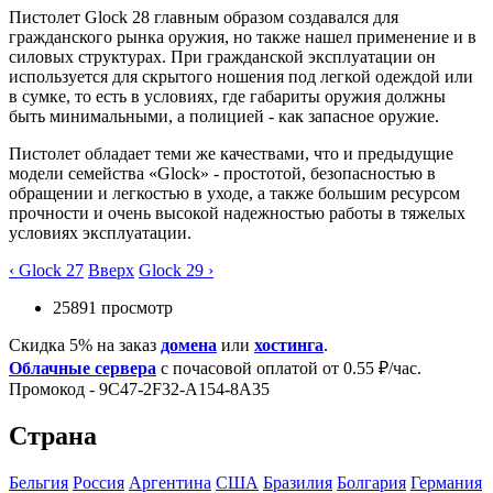
Пистолет Glock 28 главным образом создавался для
гражданского рынка оружия, но также нашел применение и в
силовых структурах. При гражданской эксплуатации он
используется для скрытого ношения под легкой одеждой или
в сумке, то есть в условиях, где габариты оружия должны
быть минимальными, а полицией - как запасное оружие.
Пистолет обладает теми же качествами, что и предыдущие
модели семейства «Glock» - простотой, безопасностью в
обращении и легкостью в уходе, а также большим ресурсом
прочности и очень высокой надежностью работы в тяжелых
условиях эксплуатации.
‹ Glock 27
Вверх
Glock 29 ›
25891 просмотр
Скидка 5% на заказ
домена
или
хостинга
.
Облачные сервера
с почасовой оплатой от 0.55 ₽/час.
Промокод - 9C47-2F32-A154-8A35
Страна
Бельгия
Росcия
Аргентина
США
Бразилия
Болгария
Германия