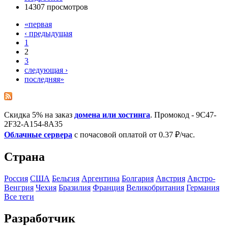
14307 просмотров
«первая
‹ предыдущая
1
2
3
следующая ›
последняя»
Скидка 5% на заказ
домена или хостинга
. Промокод - 9C47-
2F32-A154-8A35
Облачные сервера
с почасовой оплатой от 0.37 ₽/час.
Страна
Росcия
США
Бельгия
Аргентина
Болгария
Австрия
Австро-
Венгрия
Чехия
Бразилия
Франция
Великобритания
Германия
Все теги
Разработчик