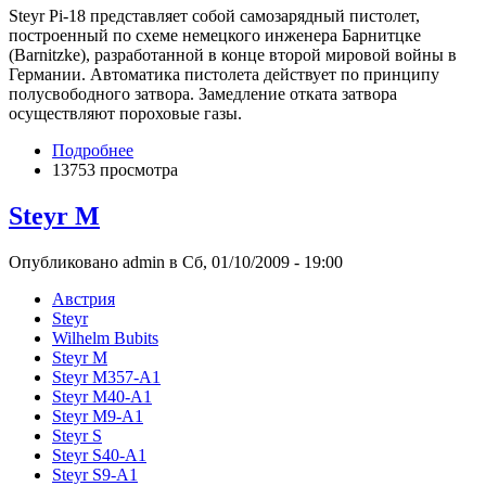
Steyr Pi-18 представляет собой самозарядный пистолет,
построенный по схеме немецкого инженера Барнитцке
(Barnitzke), разработанной в конце второй мировой войны в
Германии. Автоматика пистолета действует по принципу
полусвободного затвора. Замедление отката затвора
осуществляют пороховые газы.
Подробнее
13753 просмотра
Steyr M
Опубликовано admin в Сб, 01/10/2009 - 19:00
Австрия
Steyr
Wilhelm Bubits
Steyr M
Steyr M357-A1
Steyr M40-A1
Steyr M9-A1
Steyr S
Steyr S40-A1
Steyr S9-A1