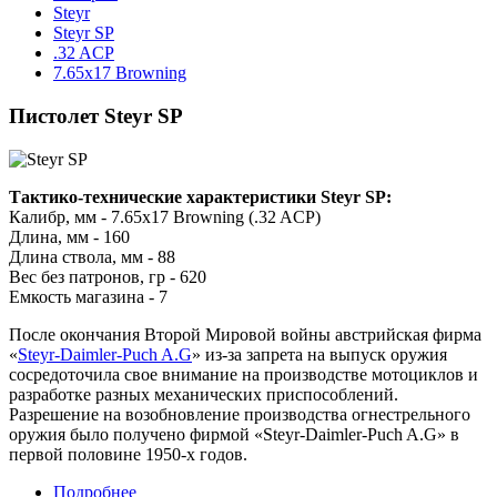
Steyr
Steyr SP
.32 ACP
7.65x17 Browning
Пистолет Steyr SP
Тактико-технические характеристики Steyr SP:
Калибр, мм - 7.65x17 Browning (.32 ACP)
Длина, мм - 160
Длина ствола, мм - 88
Вес без патронов, гр - 620
Емкость магазина - 7
После окончания Второй Мировой войны австрийская фирма
«
Steyr-Daimler-Puch A.G
» из-за запрета на выпуск оружия
сосредоточила свое внимание на производстве мотоциклов и
разработке разных механических приспособлений.
Разрешение на возобновление производства огнестрельного
оружия было получено фирмой «Steyr-Daimler-Puch A.G» в
первой половине 1950-х годов.
Подробнее