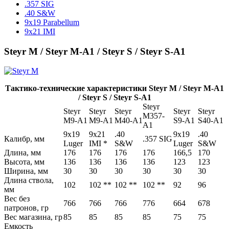
.357 SIG
.40 S&W
9x19 Parabellum
9x21 IMI
Steyr M / Steyr M-A1 / Steyr S / Steyr S-A1
Тактико-технические характеристики Steyr M / Steyr M-A1
/ Steyr S / Steyr S-A1
Steyr
Steyr
Steyr
Steyr
Steyr
Steyr
M357-
M9-A1
M9-A1
M40-A1
S9-A1
S40-A1
A1
9x19
9x21
.40
9x19
.40
Калибр, мм
.357 SIG
Luger
IMI *
S&W
Luger
S&W
Длина, мм
176
176
176
176
166,5
170
Высота, мм
136
136
136
136
123
123
Ширина, мм
30
30
30
30
30
30
Длина ствола,
102
102 **
102 **
102 **
92
96
мм
Вес без
766
766
766
776
664
678
патронов, гр
Вес магазина, гр
85
85
85
85
75
75
Емкость