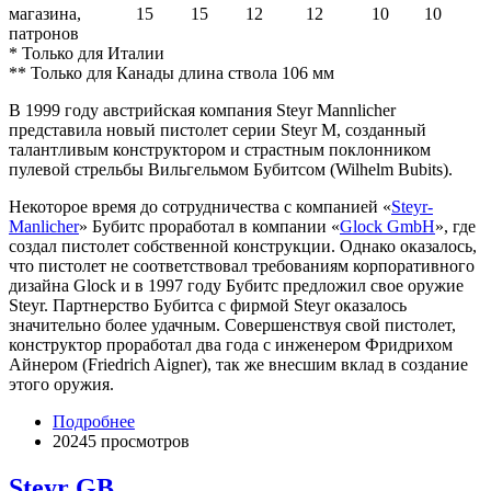
магазина,
15
15
12
12
10
10
патронов
* Только для Италии
** Только для Канады длина ствола 106 мм
В 1999 году австрийская компания Steyr Mannlicher
представила новый пистолет серии Steyr M, созданный
талантливым конструктором и страстным поклонником
пулевой стрельбы Вильгельмом Бубитсом (Wilhelm Bubits).
Некоторое время до сотрудничества с компанией «
Steyr-
Manlicher
» Бубитс проработал в компании «
Glock GmbH
», где
создал пистолет собственной конструкции. Однако оказалось,
что пистолет не соответствовал требованиям корпоративного
дизайна Glock и в 1997 году Бубитс предложил свое оружие
Steyr. Партнерство Бубитса с фирмой Steyr оказалось
значительно более удачным. Совершенствуя свой пистолет,
конструктор проработал два года с инженером Фридрихом
Айнером (Friedrich Aigner), так же внесшим вклад в создание
этого оружия.
Подробнее
20245 просмотров
Steyr GB