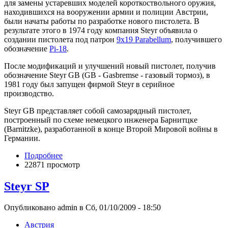
для замены устаревших моделей короткоствольного оружия,
находившихся на вооружении армии и полиции Австрии,
были начаты работы по разработке нового пистолета. В
результате этого в 1974 году компания Steyr объявила о
создании пистолета под патрон
9х19 Parabellum
, получившего
обозначение
Pi-18
.
После модификаций и улучшений новый пистолет, получив
обозначение Steyr GB (GB - Gasbremse - газовый тормоз), в
1981 году был запущен фирмой Steyr в серийное
производство.
Steyr GB представляет собой самозарядный пистолет,
построенный по схеме немецкого инженера Барнитцке
(Barnitzke), разработанной в конце Второй Мировой войны в
Германии.
Подробнее
22871 просмотр
Steyr SP
Опубликовано admin в Сб, 01/10/2009 - 18:50
Австрия