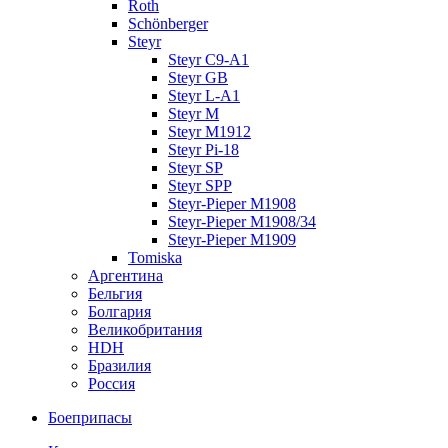
Roth
Schönberger
Steyr
Steyr C9-A1
Steyr GB
Steyr L-A1
Steyr M
Steyr M1912
Steyr Pi-18
Steyr SP
Steyr SPP
Steyr-Pieper M1908
Steyr-Pieper M1908/34
Steyr-Pieper M1909
Tomiska
Аргентина
Бельгия
Болгария
Великобритания
HDH
Бразилия
Россия
Боеприпасы