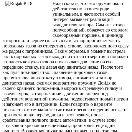
Надо сказать, что это оружие было
действительно в своем роде
уникальным, в частности особый
интерес вызывает реализация
замедлителя затвора. Сам же затвор
полусвободный, образует со стволом
своеобразный поршень, в цилиндр
которого или вернее сказать в сам затвор проникает часть
пороховых газов из отверстия в стволе, расположенного сразу
же рядом с патронником. Таким образом, в момент выстрела
часть пороховых газов выходит из этого отверстия и попадает
в полость кожуха-затвора и оказывает давление на его
переднюю стенку, не давая ему двигаться назад. После того
как пуля покидает ствол, давление пороховых газов,
препятствовавших откату затвора, снижается и затвор
двигается назад, сжимая возвратную пружину. Дойдя до
своего крайнего положения, выбросив стреляную гильзу и
взведя курок, затвор начинает движение вперед под
действием возвратной пружины, подхватывает новый патрон
и загоняет его в патронник. Если говорить о варианте
пистолета с возможностью автоматического ведения огня, то
при постановке переводчика в этот режим, после
срабатывания полного цикла автоматики, в случае если
спусковой крючок все еще нажат, происходит еще один
выстрел. Возвратная пружина расположена под стволом.