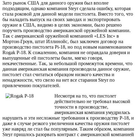
Зато рынок США для данного оружия был вполне
подходящим, однако компания Steyr сделала ошибку, которая
стала роковой для данной модели пистолета. Вместо того, что
бы наладить выпуск на своих заводах и экспортировать
оружие в США, видимо в целях экономии, было решено
поручить производство американской оружейной компании.
Так с американской оружейной компанией «LES Inc» в
Мортон-Гроув, штат Иллинойс, был заключен договор на
производство пистолета Pi-18, но под новым наименованием
Rogak Р-18. К сожалению, компания не оправдала доверия и
выпущенные ей пистолеты были, мягко говоря,
некачественные. Так, за небольшой промежуток времени, что
данная американская компания производила данное оружие,
пистолет стал считаться образцом низкого качества и
ненадежности, что свело на нет все старания Steyr по
привлечению покупателей.
Несмотря на то, что пистолет
действительно не требовал высокой
точности в производстве,
американская компания умудрилась
нарушить и эти несложные требования к производству Р-18, и
даже в случае резкого увеличения качества оружия пистолет
уже навряд ли стал бы популярным. Таким образом, компании
Steyr пришлось разорвать контракт с американской компанией