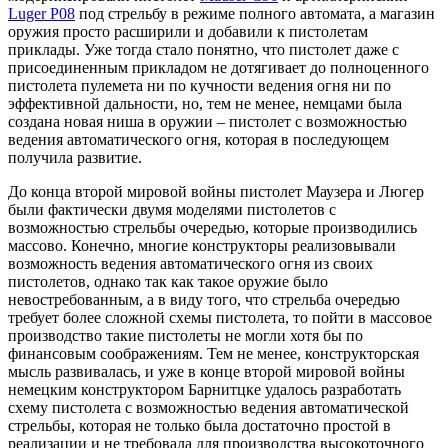
Luger P08
под стрельбу в режиме полного автомата, а магазин
оружия просто расширили и добавили к пистолетам
приклады. Уже тогда стало понятно, что пистолет даже с
присоединенным прикладом не дотягивает до полноценного
пистолета пулемета ни по кучности ведения огня ни по
эффективной дальности, но, тем не менее, немцами была
создана новая ниша в оружии – пистолет с возможностью
ведения автоматического огня, которая в последующем
получила развитие.
До конца второй мировой войны пистолет Маузера и Люгер
были фактически двумя моделями пистолетов с
возможностью стрельбы очередью, которые производились
массово. Конечно, многие конструкторы реализовывали
возможность ведения автоматического огня из своих
пистолетов, однако так как такое оружие было
невостребованным, а в виду того, что стрельба очередью
требует более сложной схемы пистолета, то пойти в массовое
производство такие пистолеты не могли хотя бы по
финансовым соображениям. Тем не менее, конструкторская
мысль развивалась, и уже в конце второй мировой войны
немецким конструктором Барнитцке удалось разработать
схему пистолета с возможностью ведения автоматической
стрельбы, которая не только была достаточно простой в
реализации и не требовала для производства высокоточного