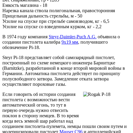
Емкость магазина - 18
Нарезка канала ствола полигональная, правосторонняя
Прицельная дальность стрельбы, м - 50
Усилие на спуске при стрельбе самовзводом, кг - 6,5
Усилие на спуске со взведенным курком, кг - 2,2
В 1974 году компания
Steyr-Daimler-Puch A.G.
объявила о
создании пистолета калибра
9x19 мм
, получившего
обозначение Pi-18.
Steyr Pi-18 представляет собой самозарядный пистолет,
построенный по схеме немецкого инженера Барнитцке
(Barnitzke), разработанной в конце второй мировой войны в
Германии. Автоматика пистолета действует по принципу
полусвободного затвора. Замедление отката затвора
осуществляют пороховые газы.
Если говорить об истории создания
пистолета с возможностью вести
автоматический огонь, то тут в
первую очередь нужно отвесить
поклон в сторону немцев. В то время
когда весь земной шар работал над
созданием пистолета-пулемета, немцы пошли своим путем и
модернизировали пистолет
Mauser C96
и артиллерийский