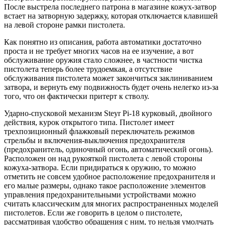
После выстрела последнего патрона в магазине кожух-затвор
встает на затворную задержку, которая отключается клавишей
на левой стороне рамки пистолета.
Как понятно из описания, работа автоматики достаточно
проста и не требует многих часов на ее изучение, а вот
обслуживание оружия стало сложнее, в частности чистка
пистолета теперь более трудоемкая, а отсутствие
обслуживания пистолета может закончиться заклиниванием
затвора, и вернуть ему подвижность будет очень нелегко из-за
того, что он фактически притерт к стволу.
Ударно-спусковой механизм Steyr Pi-18 курковый, двойного
действия, курок открытого типа. Пистолет имеет
трехпозиционный флажковый переключатель режимов
стрельбы и включения-выключения предохранителя
(предохранитель, одиночный огонь, автоматический огонь).
Расположен он над рукояткой пистолета с левой стороны
кожуха-затвора. Если придираться к оружию, то можно
отметить не совсем удобное расположение предохранителя и
его малые размеры, однако такое расположение элементов
управления предохранительными устройствами можно
считать классическим для многих распространенных моделей
пистолетов. Если же говорить в целом о пистолете,
рассматривая удобство обращения с ним, то нельзя умолчать