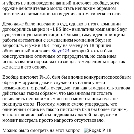
и убрать из производства данный пистолет вообще, хотя
оружие действительно могло стать неплохим образцом
пистолета с возможностью ведения автоматического огня.
Дело даже было передано в суд, однако в итоге компании
договорились мирно и «LES Inc» выплатила компании Steyr
существенную компенсацию. Однако, саму идею принципа
работы автоматики с замедлением компания Steyr не
забросила, и уже в 1981 году на замену Pi-18 пришел
обновленный пистолет
Steyr GB
, который хоть и был
конструктивно отличным от прародителя, но сама идея
использования пороховых газов для замедления затвора так
же легла в его основу.
Вообще пистолет Pi-18, был бы вполне конкурентоспособным
образцом оружия даже в случае отсутствия у него
возможности стрельбы очередью, так как замедлитель затвора
действовал таким образом, что механизмы пистолета
оставались неподвижным до того момента пока пуля не
покинула ствол. Поэтому, можно смело утверждать, что
одиночный огонь из такого пистолета был бы более точным,
так как влияние работы подвижных частей на оружие в
момент выстрела просто напросто отсутствовало.
Можно было смотреть на этот вопрос