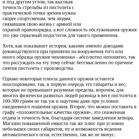
и под другим углом, так высокая
точность стрельбы из пистолета с
практической точки зрения нужна
скорее спортсменам, чем людям,
связавшим свою жизнь с армией или
охраной правопорядка, а вот сложность обслуживания оружия
это уже серьезный недостаток для такого применения.
Хотя, как показывает история, какими именно доводами
руководствуются при принятии на вооружения того или
иного образца оружия чиновники - абсолютно непонятно, так
что рассуждать на эту тему сейчас бессмысленно по причине
снятия пистолета с производства.
Однако некоторые плюсы данного оружия остаются
неоспоримыми, так, в первую очередь это габариты и вес,
которые не превышают разумные пределы, впрочем, для
многих физически развитых людей разница в весе пистолета в
100-300 грамм не так уж и ощутима даже при условии
ежедневного ношения оружия. Второе, что можно поставить в
графу «положительные качества оружия», это сниженная
отдача и точность боя, благодаря системе замедления затвора.
Магазин повышенной емкости так же плюс при условии
небольших своих габаритов, ну и возможность ведения
автоматического огня, естественно, так же не минус.