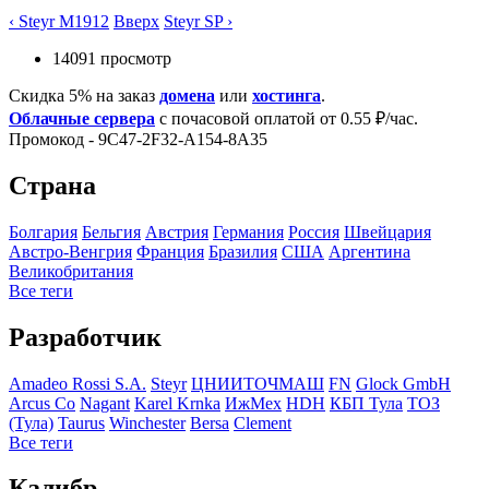
‹ Steyr M1912
Вверх
Steyr SP ›
14091 просмотр
Скидка 5% на заказ
домена
или
хостинга
.
Облачные сервера
с почасовой оплатой от 0.55 ₽/час.
Промокод - 9C47-2F32-A154-8A35
Страна
Болгария
Бельгия
Австрия
Германия
Росcия
Швейцария
Австро-Венгрия
Франция
Бразилия
США
Аргентина
Великобритания
Все теги
Разработчик
Amadeo Rossi S.A.
Steyr
ЦНИИТОЧМАШ
FN
Glock GmbH
Arcus Co
Nagant
Karel Krnka
ИжМех
HDH
КБП Тула
ТОЗ
(Тула)
Taurus
Winchester
Bersa
Clement
Все теги
Калибр