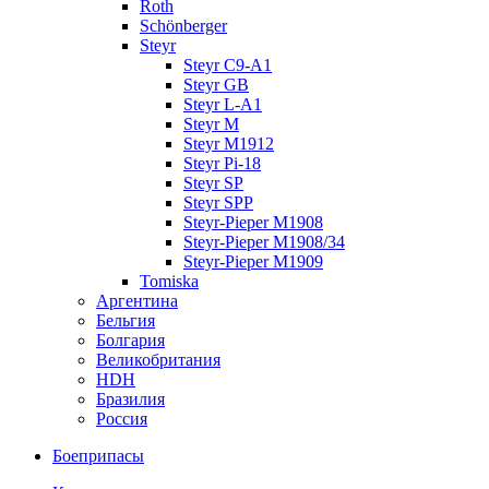
Roth
Schönberger
Steyr
Steyr C9-A1
Steyr GB
Steyr L-A1
Steyr M
Steyr M1912
Steyr Pi-18
Steyr SP
Steyr SPP
Steyr-Pieper M1908
Steyr-Pieper M1908/34
Steyr-Pieper M1909
Tomiska
Аргентина
Бельгия
Болгария
Великобритания
HDH
Бразилия
Россия
Боеприпасы