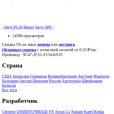
‹ Steyr Pi-18
Вверх
Steyr SPP ›
14598 просмотров
Скидка 5% на заказ
домена
или
хостинга
.
Облачные сервера
с почасовой оплатой от 0.55 ₽/час.
Промокод - 9C47-2F32-A154-8A35
Страна
США
Бразилия
Германия
Великобритания
Австрия
Франция
Болгария
Австро-Венгрия
Росcия
Аргентина
Швейцария
Бельгия
Все теги
Разработчик
Clement
ЦНИИТОЧМАШ
FN
Arcus Co
Nagant
Karel Krnka