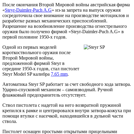
После окончания Второй Мировой войны австрийская фирма
«
Steyr-Daimler-Puch A.G
» из-за запрета на выпуск оружия
сосредоточила свое внимание на производстве мотоциклов и
разработке разных механических приспособлений.
Разрешение на возобновление производства огнестрельного
оружия было получено фирмой «Steyr-Daimler-Puch A.G» в
первой половине 1950-х годов.
Одной из первых моделей
короткоствольного оружия после
Второй Мировой войны,
предложенной фирмой Steyr в
середине 1950-х годов, стал пистолет
Steyr Model SP калибра
7.65 mm
.
Автоматика Steyr SP работает за счет свободного хода затвора.
Ударно-спусковой механизм – самовзводный. Ручной
флажковый предохранитель отсутствует.
Ствол пистолета с надетой на него возвратной пружиной
крепился к рамке и центрировался внутри затвора-кожуха при
помощи втулки с насечкой, находившейся в дульной части
ствола.
Пистолет оснащен простыми открытыми прицельными