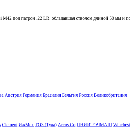
ssi M42 под патрон .22 LR, обладавшая стволом длиной 50 мм и 
на
Австрия
Германия
Бразилия
Бельгия
Росcия
Великобритания
s
Clement
ИжМех
ТОЗ (Тула)
Arcus Co
ЦНИИТОЧМАШ
Winchest