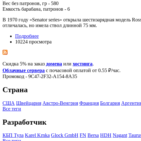
Вес без патронов, гр - 580
Емкость барабана, патронов - 6
В 1970 году «Senator series» открыла шестизарядная модель Ro
отличалась, но имела ствол длинной 75 мм.
Подробнее
10224 просмотра
Скидка 5% на заказ
домена
или
хостинга
.
Облачные сервера
с почасовой оплатой от 0.55 ₽/час.
Промокод - 9C47-2F32-A154-8A35
Страна
США
Швейцария
Австро-Венгрия
Франция
Болгария
Аргенти
Все теги
Разработчик
КБП Тула
Karel Krnka
Glock GmbH
FN
Bersa
HDH
Nagant
Tauru
Все теги