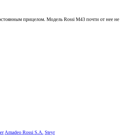
постоянным прицелом. Модель Rossi M43 почти от нее не
er
Amadeo Rossi S.A.
Steyr