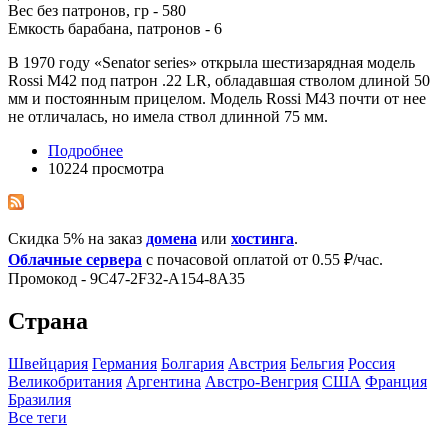
Вес без патронов, гр - 580
Емкость барабана, патронов - 6
В 1970 году «Senator series» открыла шестизарядная модель
Rossi M42 под патрон .22 LR, обладавшая стволом длиной 50
мм и постоянным прицелом. Модель Rossi M43 почти от нее
не отличалась, но имела ствол длинной 75 мм.
Подробнее
10224 просмотра
Скидка 5% на заказ
домена
или
хостинга
.
Облачные сервера
с почасовой оплатой от 0.55 ₽/час.
Промокод - 9C47-2F32-A154-8A35
Страна
Швейцария
Германия
Болгария
Австрия
Бельгия
Росcия
Великобритания
Аргентина
Австро-Венгрия
США
Франция
Бразилия
Все теги