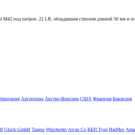
ssi M42 под патрон .22 LR, обладавшая стволом длиной 50 мм и 
британия
Аргентина
Австро-Венгрия
США
Франция
Бразилия
H
Glock GmbH
Taurus
Winchester
Arcus Co
КБП Тула
ИжМех
Amad