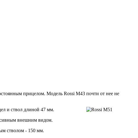
постоянным прицелом. Модель Rossi M43 почти от нее не
ел и ствол длиной 47 мм.
ассивным внешним видом.
ым стволом - 150 мм.