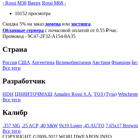
‹ Rossi M38
Вверх
Rossi M68 ›
10152 просмотра
Скидка 5% на заказ
домена
или
хостинга
.
Облачные сервера
с почасовой оплатой от 0.55 ₽/час.
Промокод - 9C47-2F32-A154-8A35
Страна
Росcия
США
Аргентина
Великобритания
Австрия
Франция
Бе
Все теги
Разработчик
HDH
ЦНИИТОЧМАШ
Amadeo Rossi S.A.
ТОЗ (Тула)
Wincheste
Все теги
Калибр
.357 SIG
.25 ACP
.40 S&W
9x19 Luger
.45 AUTO
7.65x17 Browni
Все теги
COPYRIGHT ©2009-2022 WORLDWEAPON.INFO