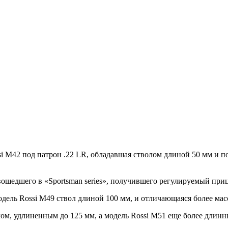
ssi M42 под патрон .22 LR, обладавшая стволом длиной 50 мм и 
вошедшего в «Sportsman series», получившего регулируемый приц
 модель Rossi M49 ствол длиной 100 мм, и отличающаяся более м
лом, удлиненным до 125 мм, а модель Rossi M51 еще более длинн