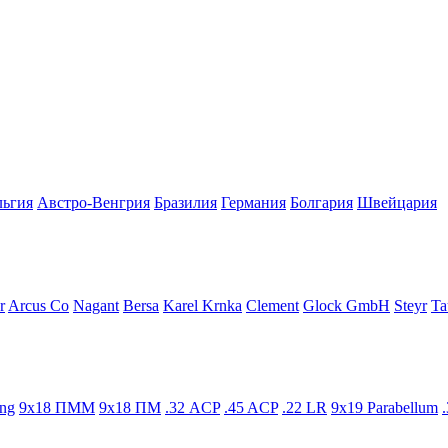
льгия
Австро-Венгрия
Бразилия
Германия
Болгария
Швейцария
r
Arcus Co
Nagant
Bersa
Karel Krnka
Clement
Glock GmbH
Steyr
Ta
ng
9x18 ПММ
9x18 ПМ
.32 ACP
.45 ACP
.22 LR
9x19 Parabellum