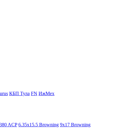
urus
КБП Тула
FN
ИжМех
.380 ACP
6.35x15.5 Browning
9x17 Browning