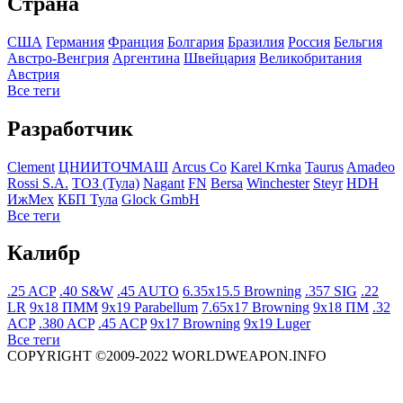
Страна
США
Германия
Франция
Болгария
Бразилия
Росcия
Бельгия
Австро-Венгрия
Аргентина
Швейцария
Великобритания
Австрия
Все теги
Разработчик
Clement
ЦНИИТОЧМАШ
Arcus Co
Karel Krnka
Taurus
Amadeo
Rossi S.A.
ТОЗ (Тула)
Nagant
FN
Bersa
Winchester
Steyr
HDH
ИжМех
КБП Тула
Glock GmbH
Все теги
Калибр
.25 ACP
.40 S&W
.45 AUTO
6.35x15.5 Browning
.357 SIG
.22
LR
9x18 ПММ
9x19 Parabellum
7.65x17 Browning
9x18 ПМ
.32
ACP
.380 ACP
.45 ACP
9x17 Browning
9x19 Luger
Все теги
COPYRIGHT ©2009-2022 WORLDWEAPON.INFO