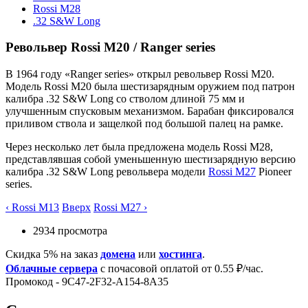
Rossi M28
.32 S&W Long
Револьвер Rossi M20 / Ranger series
В 1964 году «Ranger series» открыл револьвер Rossi M20.
Модель Rossi M20 была шестизарядным оружием под патрон
калибра .32 S&W Long со стволом длиной 75 мм и
улучшенным спусковым механизмом. Барабан фиксировался
приливом ствола и защелкой под большой палец на рамке.
Через несколько лет была предложена модель Rossi M28,
представлявшая собой уменьшенную шестизарядную версию
калибра .32 S&W Long револьвера модели
Rossi M27
Pioneer
series.
‹ Rossi M13
Вверх
Rossi M27 ›
2934 просмотра
Скидка 5% на заказ
домена
или
хостинга
.
Облачные сервера
с почасовой оплатой от 0.55 ₽/час.
Промокод - 9C47-2F32-A154-8A35