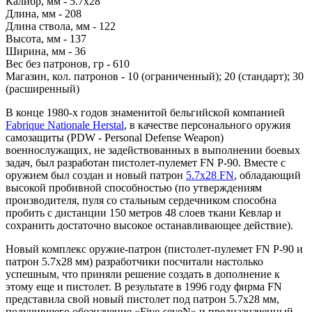
Калибр, мм - 5.7х28
Длина, мм - 208
Длина ствола, мм - 122
Высота, мм - 137
Ширина, мм - 36
Вес без патронов, гр - 610
Магазин, кол. патронов - 10 (ограниченный); 20 (стандарт); 30
(расширенный)
В конце 1980-х годов знаменитой бельгийской компанией
Fabrique Nationale Herstal
, в качестве персонального оружия
самозащиты (PDW - Personal Defense Weapon)
военнослужащих, не задействованных в выполнении боевых
задач, был разработан пистолет-пулемет FN P-90. Вместе с
оружием был создан и новый патрон
5.7х28 FN
, обладающий
высокой пробивной способностью (по утверждениям
производителя, пуля со стальным сердечником способна
пробить с дистанции 150 метров 48 слоев ткани Кевлар и
сохранить достаточно высокое останавливающее действие).
Новый комплекс оружие-патрон (пистолет-пулемет FN P-90 и
патрон 5.7х28 мм) разработчики посчитали настолько
успешным, что приняли решение создать в дополнение к
этому еще и пистолет. В результате в 1996 году фирма FN
представила свой новый пистолет под патрон 5.7х28 мм,
получившего обозначение «Five-seveN» и предназначенный