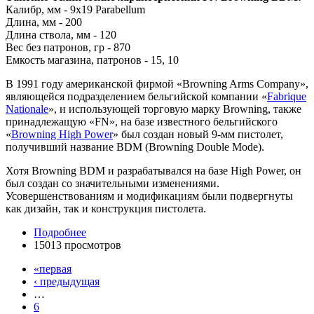
Калибр, мм - 9x19 Parabellum
Длина, мм - 200
Длина ствола, мм - 120
Вес без патронов, гр - 870
Емкость магазина, патронов - 15, 10
В 1991 году американской фирмой «Browning Arms Company»,
являющейся подразделением бельгийской компании «
Fabrique
Nationale
», и использующей торговую марку Browning, также
принадлежащую «FN», на базе известного бельгийского
«
Browning High Power
» был создан новый 9-мм пистолет,
получивший название BDM (Browning Double Mode).
Хотя Browning BDM и разрабатывался на базе High Power, он
был создан со значительными изменениями.
Усовершенствованиям и модификациям были подвергнуты
как дизайн, так и конструкция пистолета.
Подробнее
15013 просмотров
«первая
‹ предыдущая
…
6