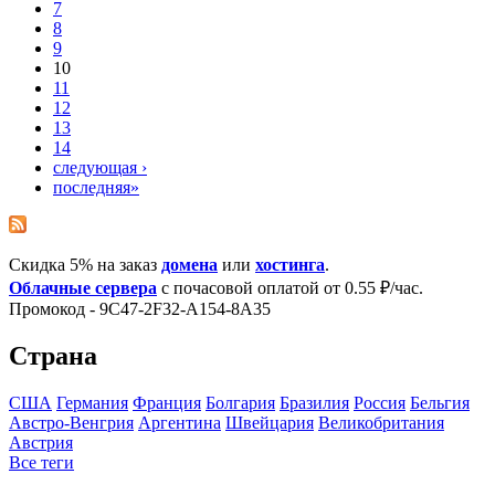
7
8
9
10
11
12
13
14
следующая ›
последняя»
Скидка 5% на заказ
домена
или
хостинга
.
Облачные сервера
с почасовой оплатой от 0.55 ₽/час.
Промокод - 9C47-2F32-A154-8A35
Страна
США
Германия
Франция
Болгария
Бразилия
Росcия
Бельгия
Австро-Венгрия
Аргентина
Швейцария
Великобритания
Австрия
Все теги