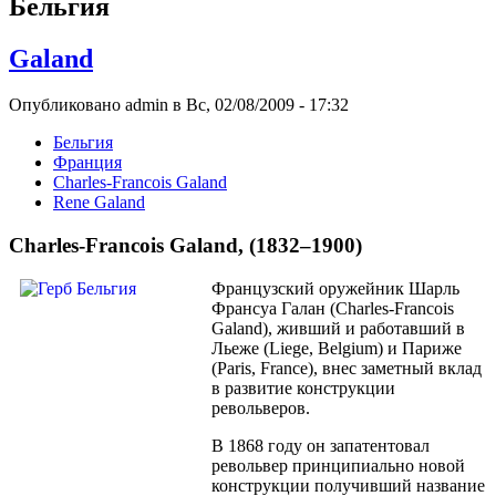
Бельгия
Galand
Опубликовано admin в Вс, 02/08/2009 - 17:32
Бельгия
Франция
Charles-Franсois Galand
Rene Galand
Charles-Franсois Galand, (1832–1900)
Французский оружейник Шарль
Франсуа Галан (Charles-Franсois
Galand), живший и работавший в
Льеже (Liege, Belgium) и Париже
(Paris, France), внес заметный вклад
в развитие конструкции
револьверов.
В 1868 году он запатентовал
револьвер принципиально новой
конструкции получивший название