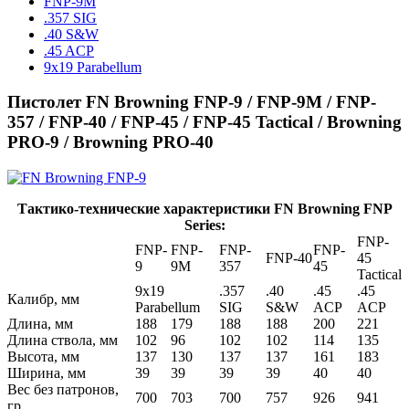
FNP-9M
.357 SIG
.40 S&W
.45 ACP
9x19 Parabellum
Пистолет FN Browning FNP-9 / FNP-9M / FNP-
357 / FNP-40 / FNP-45 / FNP-45 Tactical / Browning
PRO-9 / Browning PRO-40
Тактико-технические характеристики FN Browning FNP
Series:
FNP-
FNP-
FNP-
FNP-
FNP-
FNP-40
45
9
9M
357
45
Tactical
9x19
.357
.40
.45
.45
Калибр, мм
Parabellum
SIG
S&W
ACP
ACP
Длина, мм
188
179
188
188
200
221
Длина ствола, мм
102
96
102
102
114
135
Высота, мм
137
130
137
137
161
183
Ширина, мм
39
39
39
39
40
40
Вес без патронов,
700
703
700
757
926
941
гр