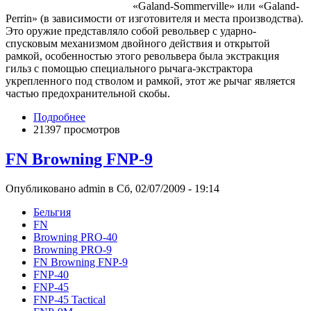
«Galand-Sommerville» или «Galand-
Perrin» (в зависимости от изготовителя и места производства).
Это оружие представляло собой револьвер с ударно-
спусковым механизмом двойного действия и открытой
рамкой, особенностью этого револьвера была экстракция
гильз с помощью специального рычага-экстрактора
укрепленного под стволом и рамкой, этот же рычаг является
частью предохранительной скобы.
Подробнее
21397 просмотров
FN Browning FNP-9
Опубликовано admin в Сб, 02/07/2009 - 19:14
Бельгия
FN
Browning PRO-40
Browning PRO-9
FN Browning FNP-9
FNP-40
FNP-45
FNP-45 Tactical