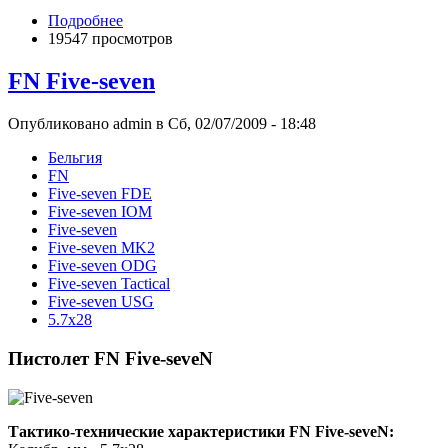
Подробнее
19547 просмотров
FN Five-seven
Опубликовано admin в Сб, 02/07/2009 - 18:48
Бельгия
FN
Five-seven FDE
Five-seven IOM
Five-seven
Five-seven MK2
Five-seven ODG
Five-seven Tactical
Five-seven USG
5.7х28
Пистолет FN Five-seveN
Тактико-технические характеристики FN Five-seveN: