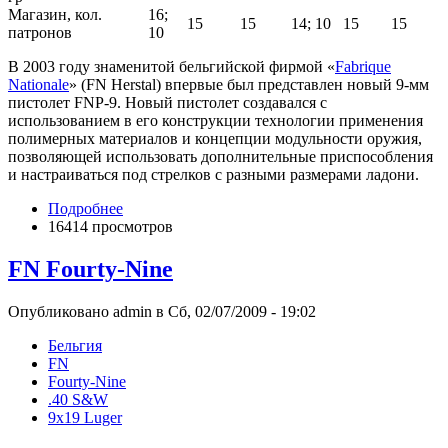
Магазин, кол.
16;
15
15
14; 10
15
15
патронов
10
В 2003 году знаменитой бельгийской фирмой «
Fabrique
Nationale
» (FN Herstal) впервые был представлен новый 9-мм
пистолет FNP-9. Новый пистолет создавался с
использованием в его конструкции технологии применения
полимерных материалов и концепции модульности оружия,
позволяющей использовать дополнительные приспособления
и настраиваться под стрелков с разными размерами ладони.
Подробнее
16414 просмотров
FN Fourty-Nine
Опубликовано admin в Сб, 02/07/2009 - 19:02
Бельгия
FN
Fourty-Nine
.40 S&W
9x19 Luger