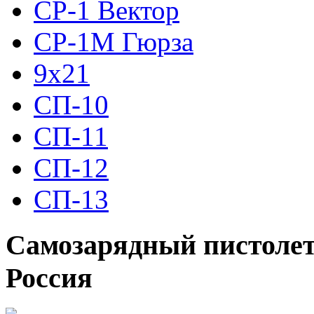
СР-1 Вектор
СР-1М Гюрза
9x21
СП-10
СП-11
СП-12
СП-13
Самозарядный пистолет
Россия