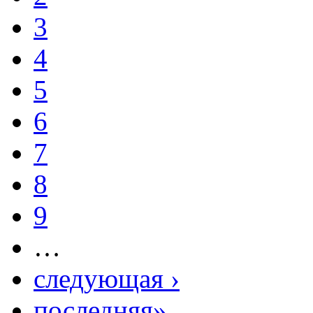
3
4
5
6
7
8
9
…
следующая ›
последняя»