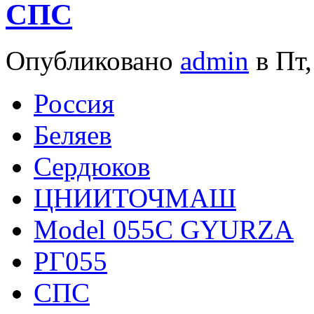
СПС
Опубликовано
admin
в Пт,
Росcия
Беляев
Сердюков
ЦНИИТОЧМАШ
Model 055C GYURZA
РГ055
СПС