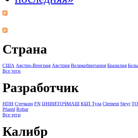
Страна
США
Австро-Венгрия
Австрия
Великобритания
Бразилия
Бель
Все теги
Разработчик
HDH
Стечкин
FN
ЦНИИТОЧМАШ
КБП Тула
Clement
Steyr
ТО
Pfannl
Robar
Все теги
Калибр