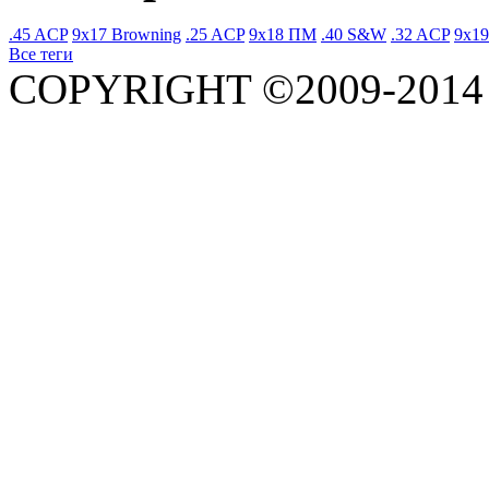
.45 ACP
9x17 Browning
.25 ACP
9x18 ПМ
.40 S&W
.32 ACP
9x19
Все теги
COPYRIGHT ©2009-201