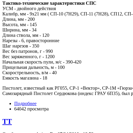
Тактико-технические характеристики СПС
УСМ - двойного действия
Калибр, мм - 9x21 мм ( СП-10 (7Н29), СП-11 (7Н28), СП12, СП-
Длина, мм - 200
Высота, мм - 145
Ширина, мм - 34
Длина ствола, мм - 120
Нарезы - 6, правосторонние
Шаг нарезов - 350
Вес без патронов, г - 990
Вес заряженного, г - 1200
Начальная скорость пули, м/с - 390-420
Прицельная дальность, м - 100
Скорострельность, в/м - 40
Емкость магазина - 18
Пистолет, известный как РГ055, СР-1 «Вектор», СР-1М «Гюрз
Самозарядный Пистолет Сердюкова (индекс ГРАУ 6П35), был р
Подробнее
64042 просмотра
ТТ