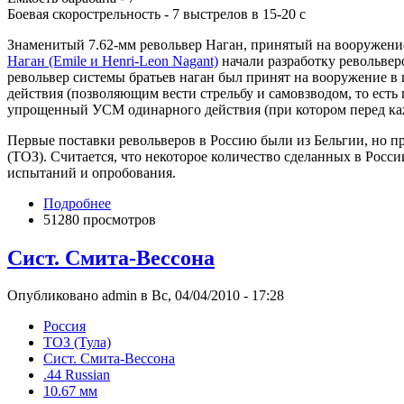
Боевая скорострельность - 7 выстрелов в 15-20 с
Знаменитый 7.62-мм револьвер Наган, принятый на вооружение
Наган (Emile и Henri-Leon Nagant)
начали разработку револьверо
револьвер системы братьев наган был принят на вооружение в
действия (позволяющим вести стрельбу и самовзводом, то есть
упрощенный УСМ одинарного действия (при котором перед ка
Первые поставки револьверов в Россию были из Бельгии, но пр
(ТОЗ). Считается, что некоторое количество сделанных в Росс
испытаний и опробования.
Подробнее
51280 просмотров
Сист. Смита-Вессона
Опубликовано admin в Вс, 04/04/2010 - 17:28
Росcия
ТОЗ (Тула)
Сист. Смита-Вессона
.44 Russian
10.67 мм