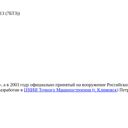
13 (7БТЗ))
а», а в 2003 году официально принятый на вооружение Россий
азработан в
ЦНИИ Точного Машиностроения (г. Климовск)
Петр