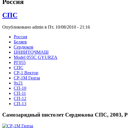
Росcия
СПС
Опубликовано admin в Пт, 10/08/2010 - 21:16
Росcия
Беляев
Сердюков
ЦНИИТОЧМАШ
Model 055C GYURZA
РГ055
СПС
СР-1 Вектор
СР-1М Гюрза
9x21
СП-10
СП-11
СП-12
СП-13
Самозарядный пистолет Сердюкова СПС, 2003, Р