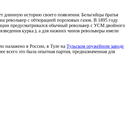
ет длинную историю своего появления. Бельгийцы братья
 на револьвер с обтюрацией пороховых газов. В 1895 году
полиции предусматривался обычный револьвер с УСМ двойного
 взведения курка.), а для нижних чинов револьверы имели
ло налажено в России, в Туле на
Тульском оружейном заводе
ее всего это была опытная партия, предназначенная для