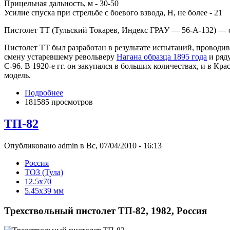
Прицельная дальность, м - 30-50
Усилие спуска при стрельбе с боевого взвода, Н, не более - 21
Пистолет ТТ (Тульский Токарев, Индекс ГРАУ — 56-А-132) — 
Пистолет ТТ был разработан в результате испытаний, проводив
смену устаревшему револьверу
Нагана образца 1895 года
и ряд
С-96. В 1920-е гг. он закупался в больших количествах, и в 
модель.
Подробнее
181585 просмотров
ТП-82
Опубликовано admin в Вс, 07/04/2010 - 16:13
Росcия
ТОЗ (Тула)
12.5x70
5.45x39 мм
Трехствольный пистолет ТП-82, 1982, Россия