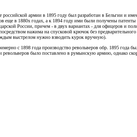
 российской армии в 1895 году был разработан в Бельгии и име
в еще в 1880х годах, а к 1894 году ими были получены патенты
 царской России, причем - в двух вариантах - для офицеров и 
 посредством нажима на спусковой крючок без предварительного
ждым выстрелом нужно взводить курок вручную).
имерно с 1898 года производство револьверов обр. 1895 года бы
ии револьверов было поставлено в румынскую армию, однако скор