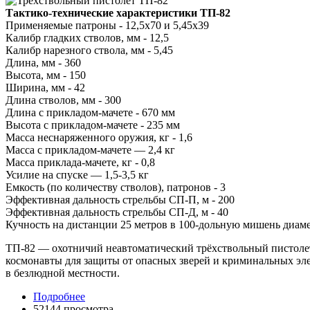
Тактико-технические характеристики ТП-82
Применяемые патроны - 12,5х70 и 5,45х39
Калибр гладких стволов, мм - 12,5
Калибр нарезного ствола, мм - 5,45
Длина, мм - 360
Высота, мм - 150
Ширина, мм - 42
Длина стволов, мм - 300
Длина с прикладом-мачете - 670 мм
Высота с прикладом-мачете - 235 мм
Масса неснаряженного оружия, кг - 1,6
Масса с прикладом-мачете — 2,4 кг
Масса приклада-мачете, кг - 0,8
Усилие на спуске — 1,5-3,5 кг
Емкость (по количеству стволов), патронов - 3
Эффективная дальность стрельбы СП-П, м - 200
Эффективная дальность стрельбы СП-Д, м - 40
Кучность на дистанции 25 метров в 100-дольную мишень диам
ТП-82 — охотничий неавтоматический трёхствольный пистоле
космонавты для защиты от опасных зверей и криминальных эл
в безлюдной местности.
Подробнее
52144 просмотра