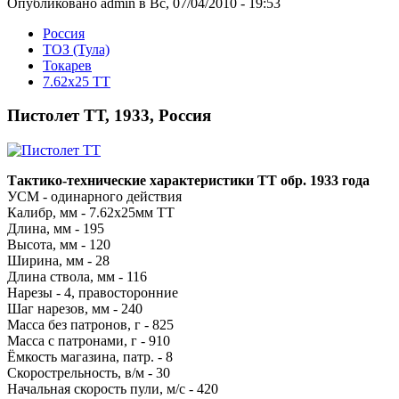
Опубликовано admin в Вс, 07/04/2010 - 19:53
Росcия
ТОЗ (Тула)
Токарев
7.62х25 TT
Пистолет ТТ, 1933, Россия
Тактико-технические характеристики ТТ обр. 1933 года
УСМ - одинарного действия
Калибр, мм - 7.62x25мм ТТ
Длина, мм - 195
Высота, мм - 120
Ширина, мм - 28
Длина ствола, мм - 116
Нарезы - 4, правосторонние
Шаг нарезов, мм - 240
Масса без патронов, г - 825
Масса с патронами, г - 910
Ёмкость магазина, патр. - 8
Скорострельность, в/м - 30
Начальная скорость пули, м/с - 420